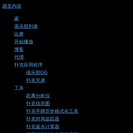
跳至内容
家
俱乐部列表
比赛
开始播放
博客
代理
扑克应用程序
俱乐部GG
扑克兄弟
工具
距离分析仪
扑克信息图
扑克手牌历史格式化工具
扑克对局追踪器
扑克返水计算器