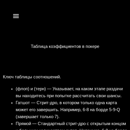
Перейти
к
содержимому
Список клубов
Найди свой клуб
Приложения для игры в покер
Таблица коэффициентов в покере
Ключ таблицы соотношений.
(флоп) и (терн)
— Указывает, на каком этапе раздачи
вы находитесь при попытке рассчитать свои шансы.
Гатшот
— Стрит-дро, в котором только одна карта
может его завершить. Например, 6-8 на борде 5-9-Q
(завершает только 7).
Прямой
— Стандартный стрит-дро с открытым концом