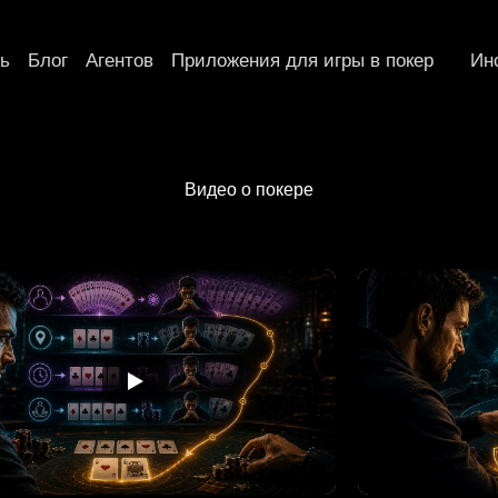
ь
Блог
Агентов
Приложения для игры в покер
Ин
Видео о покере