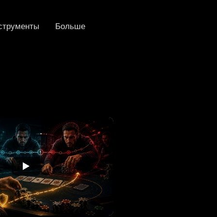
струменты
Больше