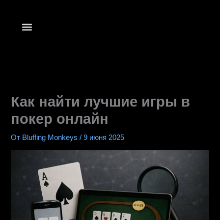
Перейти
к
содержимому
Список клубов
Приложения для игры в покер
Как найти лучшие игры в
покер онлайн
От
Bluffing Monkeys
/
9 июня 2025