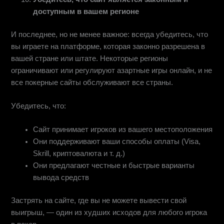
доступным в вашем регионе
И последнее, но не менее важное: всегда убедитесь, что
вы играете на платформе, которая законно разрешена в
вашей стране или штате. Некоторые регионы
ограничивают или регулируют азартные игры онлайн, и не
все покерные сайты обслуживают все страны.
Убедитесь, что:
Сайт принимает игроков из вашего местоположения
Они поддерживают ваши способы оплаты (Visa,
Skrill, криптовалюта и т. д.)
Они предлагают честные и быстрые варианты
вывода средств
Застрять на сайте, где вы не можете вывести свой
выигрыш, — один из худших исходов для любого игрока