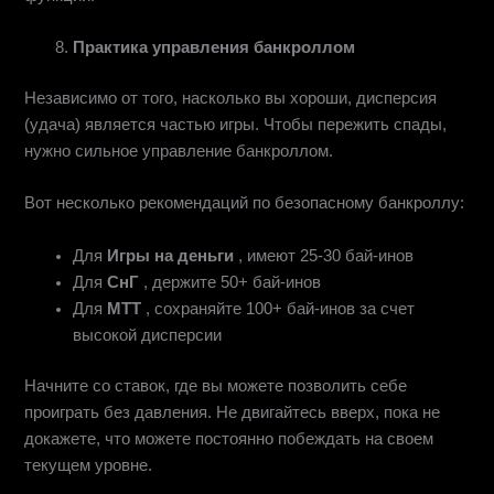
Практика управления банкроллом
Независимо от того, насколько вы хороши, дисперсия
(удача) является частью игры. Чтобы пережить спады,
нужно сильное управление банкроллом.
Вот несколько рекомендаций по безопасному банкроллу:
Для
Игры на деньги
, имеют 25-30 бай-инов
Для
СнГ
, держите 50+ бай-инов
Для
МТТ
, сохраняйте 100+ бай-инов за счет
высокой дисперсии
Начните со ставок, где вы можете позволить себе
проиграть без давления. Не двигайтесь вверх, пока не
докажете, что можете постоянно побеждать на своем
текущем уровне.