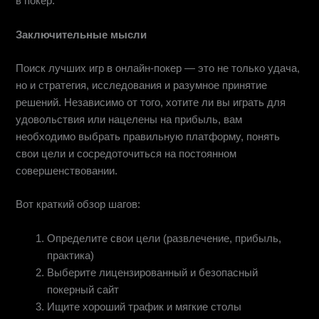
в покер.
Заключительные мысли
Поиск лучших игр в онлайн-покер — это не только удача,
но и стратегия, исследования и разумное принятие
решений. Независимо от того, хотите ли вы играть для
удовольствия или нацелены на прибыль, вам
необходимо выбрать правильную платформу, понять
свои цели и сосредоточиться на постоянном
совершенствовании.
Вот краткий обзор шагов:
Определите свои цели (развлечение, прибыль,
практика)
Выберите лицензированный и безопасный
покерный сайт
Ищите хороший трафик и мягкие столы