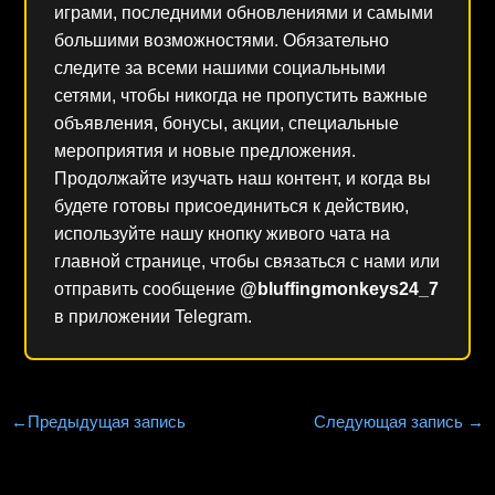
играми, последними обновлениями и самыми
большими возможностями. Обязательно
следите за всеми нашими социальными
сетями, чтобы никогда не пропустить важные
объявления, бонусы, акции, специальные
мероприятия и новые предложения.
Продолжайте изучать наш контент, и когда вы
будете готовы присоединиться к действию,
используйте нашу кнопку живого чата на
главной странице, чтобы связаться с нами или
отправить сообщение
@bluffingmonkeys24_7
в приложении Telegram.
←
Предыдущая запись
Следующая запись
→