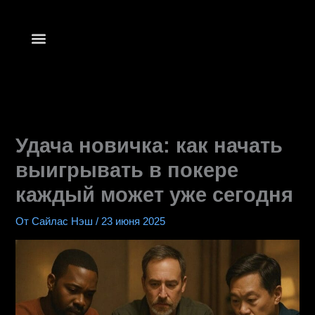
Перейти
к
содержимому
Список клубов
Приложения для игры в покер
Удача новичка: как начать
выигрывать в покере
каждый может уже сегодня
От
Сайлас Нэш
/
23 июня 2025