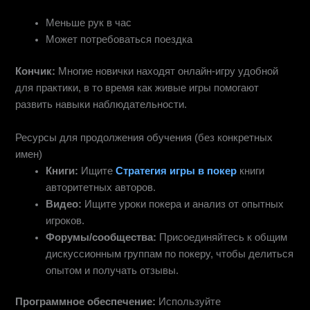
Меньше рук в час
Может потребоваться поездка
Кончик:
Многие новички находят онлайн-игру удобной
для практики, в то время как живые игры помогают
развить навыки наблюдательности.
Ресурсы для продолжения обучения (без конкретных
имен)
Книги:
Ищите
Стратегия игры в покер
книги
авторитетных авторов.
Видео:
Ищите уроки покера и анализ от опытных
игроков.
Форумы/сообщества:
Присоединяйтесь к общим
дискуссионным группам по покеру, чтобы делиться
опытом и получать отзывы.
Программное обеспечение:
Используйте