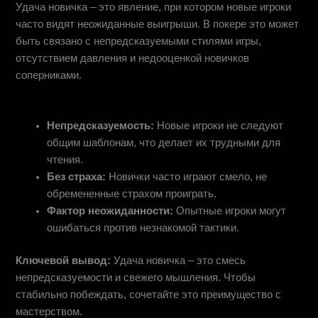
Удача новичка – это явление, при котором новые игроки
часто видят неожиданные выигрыши. В покере это может
быть связано с непредсказуемыми стилями игры,
отсутствием давления и недооценкой новичков
соперниками.
Почему возникает удача новичка?
Непредсказуемость:
Новые игроки не следуют
общим шаблонам, что делает их трудными для
чтения.
Без страха:
Новички часто играют смело, не
обремененные страхом проиграть.
Фактор неожиданности:
Опытные игроки могут
ошибаться против незнакомой тактики.
Ключевой вывод:
Удача новичка – это смесь
непредсказуемости и свежего мышления. Чтобы
стабильно побеждать, сочетайте это преимущество с
мастерством.