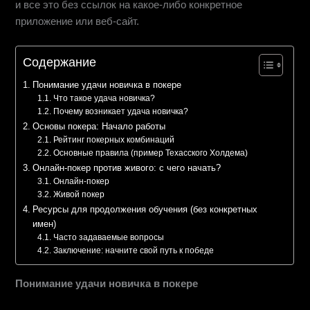
и все это без ссылок на какое-либо конкретное
приложение или веб-сайт.
Содержание
Понимание удачи новичка в покере
Что такое удача новичка?
Почему возникает удача новичка?
Основы покера: Начало работы
Рейтинг покерных комбинаций
Основные правила (пример Техасского Холдема)
Онлайн-покер против живого: с чего начать?
Онлайн-покер
Живой покер
Ресурсы для продолжения обучения (без конкретных
имен)
Часто задаваемые вопросы
Заключение: начните свой путь к победе
Понимание удачи новичка в покере
Что такое удача новичка?