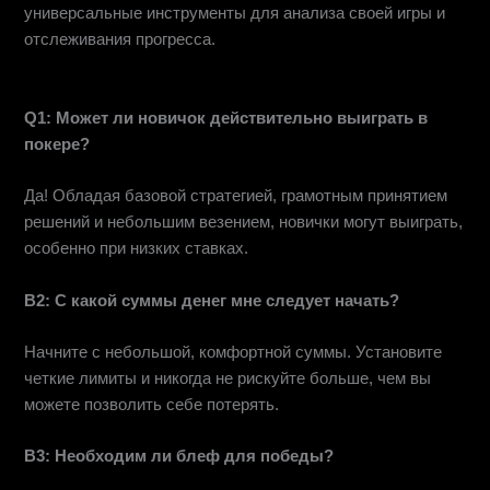
универсальные инструменты для анализа своей игры и
отслеживания прогресса.
Часто задаваемые вопросы
Q1: Может ли новичок действительно выиграть в
покере?
Да! Обладая базовой стратегией, грамотным принятием
решений и небольшим везением, новички могут выиграть,
особенно при низких ставках.
В2: С какой суммы денег мне следует начать?
Начните с небольшой, комфортной суммы. Установите
четкие лимиты и никогда не рискуйте больше, чем вы
можете позволить себе потерять.
В3: Необходим ли блеф для победы?