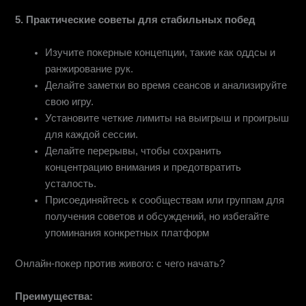
5. Практические советы для стабильных побед
Изучите покерные концепции, такие как оддсы и
ранжирование рук.
Делайте заметки во время сеансов и анализируйте
свою игру.
Установите четкие лимиты на выигрыш и проигрыш
для каждой сессии.
Делайте перерывы, чтобы сохранить
концентрацию внимания и предотвратить
усталость.
Присоединяйтесь к сообществам или группам для
получения советов и обсуждений, но избегайте
упоминания конкретных платформ
Онлайн-покер против живого: с чего начать?
Онлайн-покер
Преимущества: