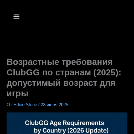
Перейти
к
содержимому
Список клубов
Приложения для игры в покер
Возрастные требования
ClubGG по странам (2025):
допустимый возраст для
игры
От
Eddie Stone
/
23 июля 2025