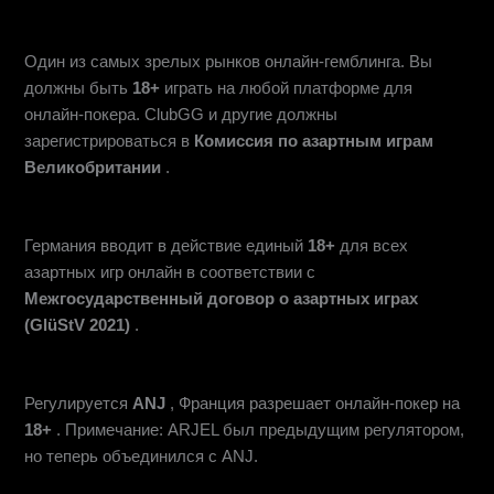
Великобритания: 18+
Один из самых зрелых рынков онлайн-гемблинга. Вы
должны быть
18+
играть на любой платформе для
онлайн-покера. ClubGG и другие должны
зарегистрироваться в
Комиссия по азартным играм
Великобритании
.
Германия: 18+
Германия вводит в действие единый
18+
для всех
азартных игр онлайн в соответствии с
Межгосударственный договор о азартных играх
(GlüStV 2021)
.
Франция: 18+
Регулируется
ANJ
, Франция разрешает онлайн-покер на
18+
. Примечание: ARJEL был предыдущим регулятором,
но теперь объединился с ANJ.