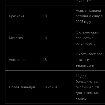
недоступен
Новые правила
Бразилия
18
вступят в силу в
2025 году
Онлайн-покер
Мексика
18
полностью
регулируется
Охватывает все
Австралия
18
штаты и
территории
18 для
большинства
Новая Зеландия
18 или 20
онлайн-игр, 20
для наземных
казино