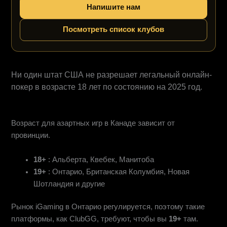
Напишите нам
Посмотреть список клубов
Ни один штат США не разрешает легальный онлайн-
покер в возрасте 18 лет по состоянию на 2025 год.
Канада: возрастные ограничения по провинциям
Возраст для азартных игр в Канаде зависит от
провинции.
18+
: Альберта, Квебек, Манитоба
19+
: Онтарио, Британская Колумбия, Новая
Шотландия и другие
Рынок iGaming в Онтарио регулируется, поэтому такие
платформы, как ClubGG, требуют, чтобы вы
19+
там.