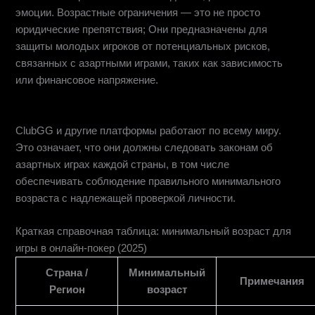
эмоции. Возрастные ограничения — это не просто
юридические препятствия; Они предназначены для
защиты молодых игроков от потенциальных рисков,
связанных с азартными играми, таких как зависимость
или финансовое напряжение.
Для соблюдения местных законов об азартных играх
ClubGG и другие платформы работают по всему миру.
Это означает, что они должны следовать законам об
азартных играх каждой страны, в том числе
обеспечивать соблюдение правильного минимального
возраста с надлежащей проверкой личности.
Краткая справочная таблица: минимальный возраст для
игры в онлайн-покер (2025)
Страна /
Минимальный
Примечания
Регион
возраст