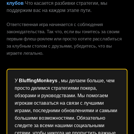
клубов
Что касается разбивки стратегии, мы
поддержим вас на каждом этапе пути.
Ответственная игра начинается с соблюдения
законодательства. Так что, если вы гонитесь за своим
первым флеш-роялем или просто хотите расслабиться
за клубным столом с друзьями, убедитесь, что вы
играете легально.
У
BluffingMonkeys
, мы делаем больше, чем
просто делимся стратегиями покера,
обзорами и руководствами. Мы помогаем
игрокам оставаться на связи с лучшими
играми, последними обновлениями и самыми
большими возможностями. Обязательно
следите за всеми нашими социальными
сетями, чтобы никогда не пропустить важные