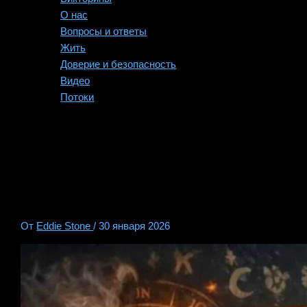
О нас
Вопросы и ответы
Жить
Доверие и безопасность
Видео
Потоки
Что на самом деле
символизируют карты для
покера? Скрытые
значения
От
Eddie Stone
/
30 января 2026