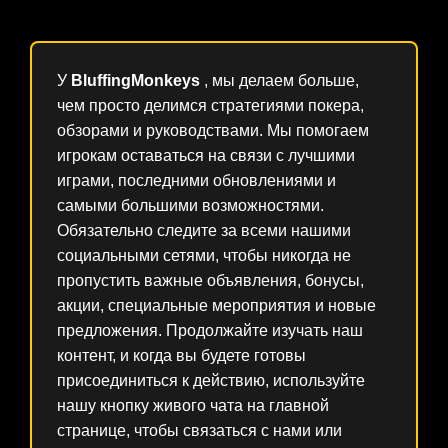
У
BluffingMonkeys
, мы делаем больше,
чем просто делимся стратегиями покера,
обзорами и руководствами. Мы помогаем
игрокам оставаться на связи с лучшими
играми, последними обновлениями и
самыми большими возможностями.
Обязательно следите за всеми нашими
социальными сетями, чтобы никогда не
пропустить важные объявления, бонусы,
акции, специальные мероприятия и новые
предложения. Продолжайте изучать наш
контент, и когда вы будете готовы
присоединиться к действию, используйте
нашу кнопку живого чата на главной
странице, чтобы связаться с нами или