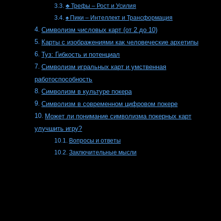
♣ Трефы – Рост и Усилия
♠ Пики – Интеллект и Трансформация
Символизм числовых карт (от 2 до 10)
Карты с изображениями как человеческие архетипы
Туз: Гибкость и потенциал
Символизм игральных карт и умственная
работоспособность
Символизм в культуре покера
Символизм в современном цифровом покере
Может ли понимание символизма покерных карт
улучшить игру?
Вопросы и ответы
Заключительные мысли
Исторические корни символизма
игральных карт в покере
Игральные карты существовали задолго до покера.
Ранние карточные игры зародились в Китае примерно в