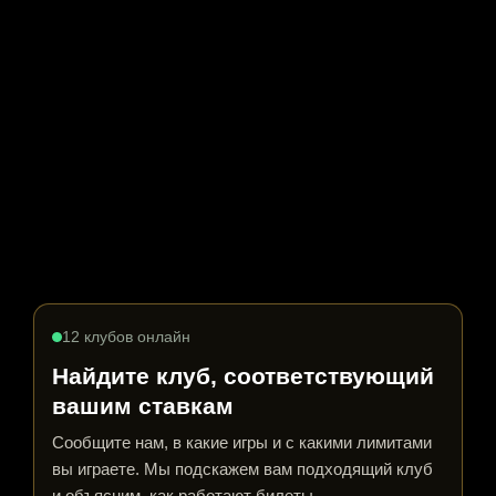
Младшие числа символизируют начало и
неопределенность.
Средние числа предполагают баланс и
стабильность.
Более высокие числа сигнализируют о
напряжении и обязательствах.
Эта прогрессия отражает то, как покерные раздачи
естественным образом развиваются от ранней
неопределенности к решающим исходам.
12 клубов онлайн
Найдите клуб, соответствующий
вашим ставкам
Сообщите нам, в какие игры и с какими лимитами
вы играете. Мы подскажем вам подходящий клуб
и объясним, как работают билеты.