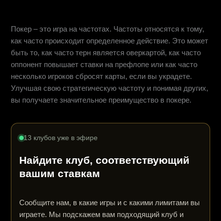
Понимание частот
Покер – это игра на частотах. Частоты относятся к тому,
как часто происходит определенное действие. Это может
быть то, как часто терн является оверкартой, как часто
оппонент повышает ставки на префлопе или как часто
несколько игроков сбросят карты, если вы украдете.
Улучшая свою стратегическую частоту и понимая других,
вы получаете значительное преимущество в покере.
13 клубов уже в эфире
Найдите клуб, соответствующий
вашим ставкам
Сообщите нам, в какие игры и с какими лимитами вы
играете. Мы подскажем вам подходящий клуб и