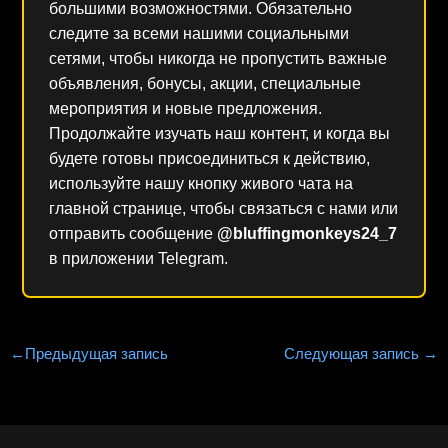
большими возможностями. Обязательно
следите за всеми нашими социальными
сетями, чтобы никогда не пропустить важные
объявления, бонусы, акции, специальные
мероприятия и новые предложения.
Продолжайте изучать наш контент, и когда вы
будете готовы присоединиться к действию,
используйте нашу кнопку живого чата на
главной странице, чтобы связаться с нами или
отправить сообщение
@bluffingmonkeys24_7
в приложении Telegram.
←
Предыдущая запись
Следующая запись
→