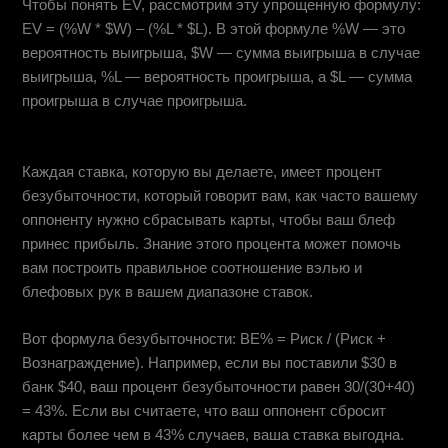
Чтобы понять EV, рассмотрим эту упрощенную формулу:
EV = (%W * $W) – (%L * $L). В этой формуле %W — это
вероятность выигрыша, $W — сумма выигрыша в случае
выигрыша, %L — вероятность проигрыша, а $L — сумма
проигрыша в случае проигрыша.
Проценты безубыточности и размеры ставок
Каждая ставка, которую вы делаете, имеет процент
безубыточности, который говорит вам, как часто вашему
оппоненту нужно сбрасывать карты, чтобы ваш блеф
принес прибыль. Знание этого процента может помочь
вам построить правильное соотношение вэлью и
блефовых рук в вашем диапазоне ставок.
Вот формула безубыточности: BE% = Риск / (Риск +
Вознаграждение). Например, если вы поставили $30 в
банк $40, ваш процент безубыточности равен 30/(30+40)
= 43%. Если вы считаете, что ваш оппонент сбросит
карты более чем в 43% случаев, ваша ставка выгодна.