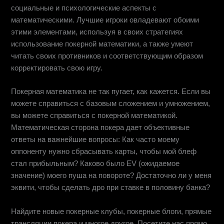
социальные и психологические аспекты с
математическими. Лучшие игроки овладевают обоими
этими элементами, используя в своих стратегиях
использование покерной математики, а также умеют
читать своих противников и соответствующим образом
корректировать свою игру.
Покерная математика не так пугает, как кажется. Если вы
можете справиться с базовым сложением и умножением,
вы можете справиться с покерной математикой.
Математическая сторона покера дает объективные
ответы на важнейшие вопросы: Как часто моему
оппоненту нужно сбрасывать карты, чтобы мой блеф
стал прибыльным? Каково было EV (ожидаемое
значение) моего пуша на повороте? Достаточно ли у меня
эквити, чтобы сделать дро при ставке в половину банка?
Найдите новые покерные клубы, покерные блоги, прямые
трансляции покера и многое другое. Посетите нас прямо