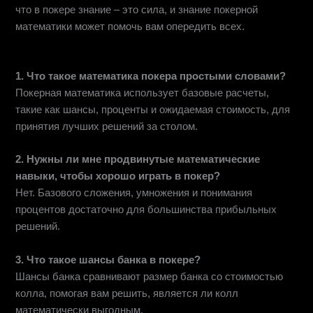
что в покере знание – это сила, и знание покерной
математики может помочь вам опередить всех.
ЧАСТО ЗАДАВАЕМЫЕ ВОПРОСЫ
1. Что такое математика покера простыми словами?
Покерная математика использует базовые расчеты,
такие как шансы, проценты и ожидаемая стоимость, для
принятия лучших решений за столом.
2. Нужны ли мне продвинутые математические
навыки, чтобы хорошо играть в покер?
Нет. Базового сложения, умножения и понимания
процентов достаточно для большинства прибыльных
решений.
3. Что такое шансы банка в покере?
Шансы банка сравнивают размер банка со стоимостью
колла, помогая вам решить, является ли колл
математически выгодным.