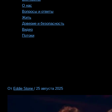
О нас
Вопросы и ответы
Жить
Доверие и безопасность
Видео
Потоки
Осознанность в покере:
повышайте
концентрацию, избегайте
тильтов и принимайте
лучшие решения
От
Eddie Stone
/
25 августа 2025