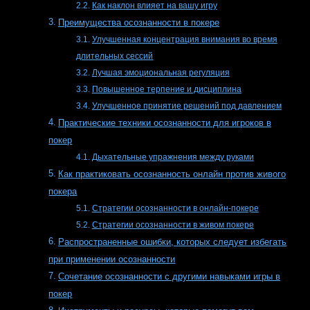
Как наклон влияет на вашу игру
Преимущества осознанности в покере
Улучшенная концентрация внимания во время
длительных сессий
Лучшая эмоциональная регуляция
Повышенное терпение и дисциплина
Улучшенное принятие решений под давлением
Практические техники осознанности для игроков в
покер
Дыхательные упражнения между руками
Как практиковать осознанность онлайн против живого
покера
Стратегии осознанности в онлайн-покере
Стратегии осознанности в живом покере
Распространенные ошибки, которых следует избегать
при применении осознанности
Сочетание осознанности с другими навыками игры в
покер