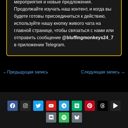
мероприятия и новые предложения.
Продолжайте изучать наш контент, и когда вы
будете готовы присоединиться к действию,
используйте нашу кнопку живого чата на
главной странице, чтобы связаться с нами или
отправить сообщение
@bluffingmonkeys24_7
в приложении Telegram.
←
Предыдущая запись
Следующая запись
→
Ф
И
Щ
Ю
Р
Т
S
Т
B
П
П
И
е
н
е
т
а
е
p
е
l
а
о
г
й
с
б
у
з
л
o
р
u
н
т
р
с
т
е
б
н
е
t
п
e
г
о
а
б
а
т
о
г
i
и
s
л
к
т