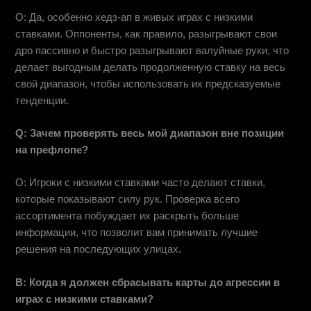
О: Да, особенно хедз-ап в живых играх с низкими
ставками. Оппоненты, как правило, разыгрывают свои
дро пассивно и быстро разыгрывают валуйные руки, что
делает выгодным делать продолженную ставку на весь
свой диапазон, чтобы использовать их предсказуемые
тенденции.
Q: Зачем проверять весь мой диапазон вне позиции
на префлопе?
О: Игроки с низкими ставками часто делают ставки,
которые показывают силу рук. Проверка всего
ассортимента побуждает их раскрыть больше
информации, что позволит вам принимать лучшие
решения на последующих улицах.
В: Когда я должен сбрасывать карты до агрессии в
играх с низкими ставками?