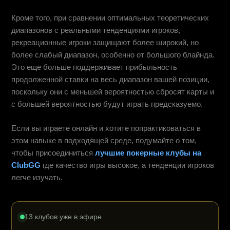
Кроме того, при сравнении оптимальных теоретических
диапазонов с реальными тенденциями игроков,
рекреационные игроки защищают более широкий, но
более слабый диапазон, особенно от большого блайнда.
Это еще больше поддерживает прибыльность
продолженной ставки на весь диапазон вашей позиции,
поскольку они с меньшей вероятностью сбросят карты и
с большей вероятностью будут играть предсказуемо.
Если вы играете онлайн и хотите попрактиковаться в
этом навыке в подходящей среде, подумайте о том,
чтобы присоединиться
лучшие покерные клубы на
ClubGG
где качество игры высокое, а тенденции игроков
легче изучать.
13 клубов уже в эфире