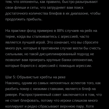
тем, что оппоненты, как правило, быстро разыгрывают
свои флеши и сеты, что затрудняет вам поиск
достаточного количества блефов в их диапазоне, чтобы
продолжить прибыль.
На практике фолд примерно в 88% случаев на рейз на
терне, когда вы сталкиваетесь с агрессией, часто
является лучшей игрой. Это означает, что вы сбросите
много рук, которые в противном случае могли бы счесть
сильными, но такой дисциплинированный подход не
позволит вам проиграть крупные банки оппонентам,
которые борются с агрессией с помощью агрессии.
Шаг 5: Обрывистые хребты на реке
Наконец, одним из самых непонятных аспектов того, как
разбить покер с низкими ставками, является блеф на
ривере. Распространенный совет заключается в том, что
не стоит блефовать, потому что игроки слишком много
коллируют и редко сбрасывают верхнюю пару. Хотя