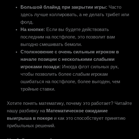
Большой блайнд при закрытии игры:
Часто
здесь лучше коллировать, а не делать трибет или
фолд.
На кнопке:
Если вы будете действовать
последним на постфлопе, это позволит вам
выгодно смешивать бемоли.
Столкновение с очень сильным игроком в
начале позиции с несколькими слабыми
игроками позади:
Иногда флэт сильных рук,
чтобы позволить более слабым игрокам
ошибаться на постфлопе, более выгоден, чем
тройные ставки.
Хотите понять математику, почему это работает? Читайте
нашу разбивку на
Математическое ожидание
выигрыша в покере
и как это способствует принятию
прибыльных решений.