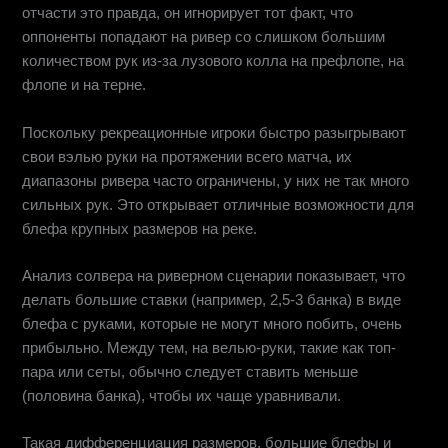
отчасти это правда, он игнорирует тот факт, что
оппоненты попадают на ривер со слишком большим
количеством рук из-за лузового колла на префлопе, на
флопе и на терне.
Поскольку рекреационные игроки быстро разыгрывают
свои вэлью руки на протяжении всего матча, их
диапазоны ривера часто ограничены, у них не так много
сильных рук. Это открывает отличные возможности для
блефа крупных размеров на реке.
Анализ солвера на риверном сценарии показывает, что
делать большие ставки (например, 2,5-3 банка) в виде
блефа с руками, которые не могут много побить, очень
прибыльно. Между тем, на велью-руки, такие как топ-
пара или сеты, обычно следует ставить меньше
(половина банка), чтобы их чаще уравнивали.
Такая дифференциация размеров, большие блефы и