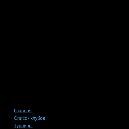
Главная
Список клубов
Турниры