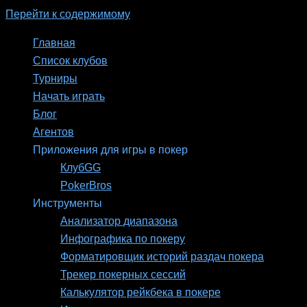
Перейти к содержимому
Главная
Список клубов
Турниры
Начать играть
Блог
Агентов
Приложения для игры в покер
КлубGG
PokerBros
Инструменты
Анализатор диапазона
Инфографика по покеру
Форматировщик историй раздач покера
Трекер покерных сессий
Калькулятор рейкбека в покере