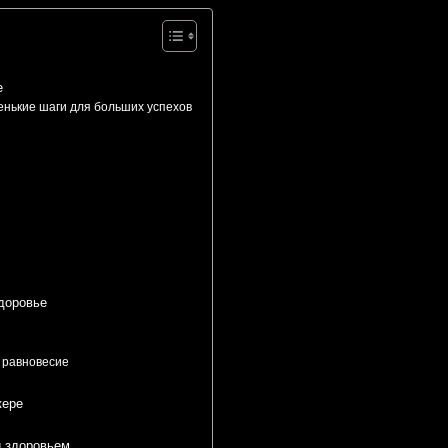
е
енькие шаги для больших успехов
здоровье
 равновесие
кере
и здоровьем