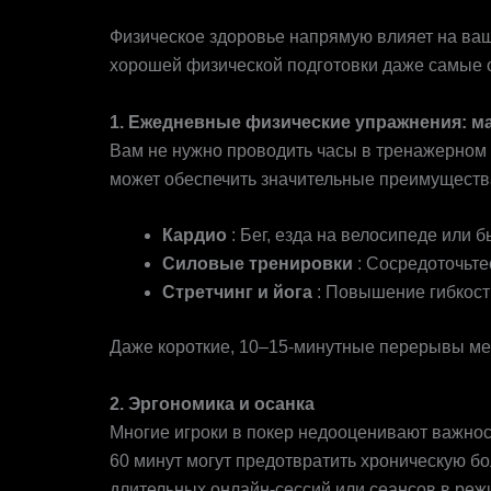
Физическая подготовка: ключ к успеху в покере
Физическое здоровье напрямую влияет на ваш
хорошей физической подготовки даже самые о
1. Ежедневные физические упражнения: м
Вам не нужно проводить часы в тренажерном 
может обеспечить значительные преимуществ
Кардио
: Бег, езда на велосипеде или
Силовые тренировки
: Сосредоточьте
Стретчинг и йога
: Повышение гибкост
Даже короткие, 10–15-минутные перерывы меж
2. Эргономика и осанка
Многие игроки в покер недооценивают важнос
60 минут могут предотвратить хроническую б
длительных онлайн-сессий или сеансов в реж