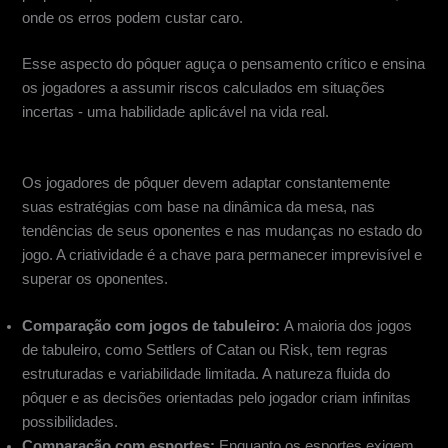
onde os erros podem custar caro.
Esse aspecto do pôquer aguça o pensamento crítico e ensina
os jogadores a assumir riscos calculados em situações
incertas - uma habilidade aplicável na vida real.
4.
Adaptabilidade e criatividade
Os jogadores de pôquer devem adaptar constantemente
suas estratégias com base na dinâmica da mesa, nas
tendências de seus oponentes e nas mudanças no estado do
jogo. A criatividade é a chave para permanecer imprevisível e
superar os oponentes.
Comparação com jogos de tabuleiro:
A maioria dos jogos
de tabuleiro, como Settlers of Catan ou Risk, tem regras
estruturadas e variabilidade limitada. A natureza fluida do
pôquer e as decisões orientadas pelo jogador criam infinitas
possibilidades.
Comparação com esportes:
Enquanto os esportes exigem