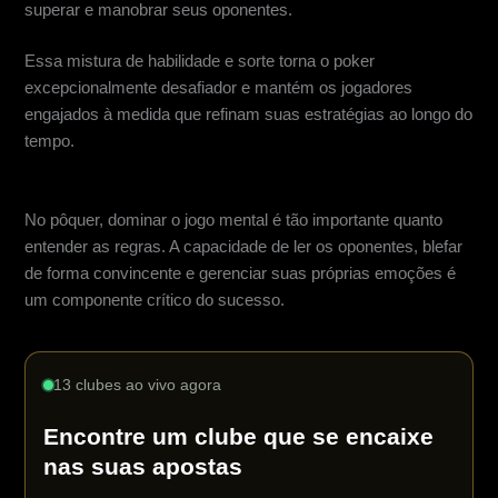
superar e manobrar seus oponentes.
Essa mistura de habilidade e sorte torna o poker
excepcionalmente desafiador e mantém os jogadores
engajados à medida que refinam suas estratégias ao longo do
tempo.
2.
O papel da psicologia: lendo oponentes
No pôquer, dominar o jogo mental é tão importante quanto
entender as regras. A capacidade de ler os oponentes, blefar
de forma convincente e gerenciar suas próprias emoções é
um componente crítico do sucesso.
13 clubes ao vivo agora
Encontre um clube que se encaixe
nas suas apostas