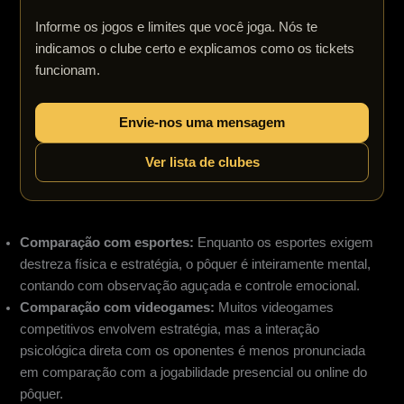
Informe os jogos e limites que você joga. Nós te
indicamos o clube certo e explicamos como os tickets
funcionam.
Envie-nos uma mensagem
Ver lista de clubes
Comparação com esportes:
Enquanto os esportes exigem
destreza física e estratégia, o pôquer é inteiramente mental,
contando com observação aguçada e controle emocional.
Comparação com videogames:
Muitos videogames
competitivos envolvem estratégia, mas a interação
psicológica direta com os oponentes é menos pronunciada
em comparação com a jogabilidade presencial ou online do
pôquer.