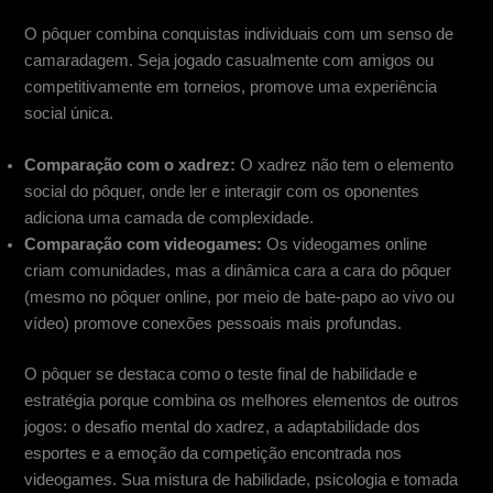
7.
A emoção da competição e da comunidade
O pôquer combina conquistas individuais com um senso de
camaradagem. Seja jogado casualmente com amigos ou
competitivamente em torneios, promove uma experiência
social única.
Comparação com o xadrez:
O xadrez não tem o elemento
social do pôquer, onde ler e interagir com os oponentes
adiciona uma camada de complexidade.
Comparação com videogames:
Os videogames online
criam comunidades, mas a dinâmica cara a cara do pôquer
(mesmo no pôquer online, por meio de bate-papo ao vivo ou
vídeo) promove conexões pessoais mais profundas.
O pôquer se destaca como o teste final de habilidade e
estratégia porque combina os melhores elementos de outros
jogos: o desafio mental do xadrez, a adaptabilidade dos
esportes e a emoção da competição encontrada nos
videogames. Sua mistura de habilidade, psicologia e tomada