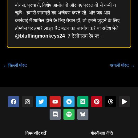
बोनस, प्रचारों, विशेष आयोजनों और नए प्रस्तावों से कभी न
चूकें। हमारी सामग्री का अन्वेषण करते रहें, और जब आप
कार्रवाई में शामिल होने के लिए तैयार हों, तो हमसे जुड़ने के लिए
होमपेज पर हमारे लाइव चैट बटन का उपयोग करें या संदेश भेजें
@bluffingmonkeys24_7
टेलीग्राम ऐप पर।
←
पिछली पोस्ट
अगली पोस्ट
→
फे
इं
च
यू
झ
टे
स्पॉ
म
ब्लू
पिं
धा
खे
स
स्टा
ह
ट्यू
ग
ली
टि
ध्य
स्का
ट
गे
ल
बु
ग्रा
च
ब
ड़ा
ग्रा
फा
म
ई
रे
क
म
हा
म
ई
-
स्ट
ह
आ
ट
इ
क
नियम और शर्तें
गोपनीयता नीति
न