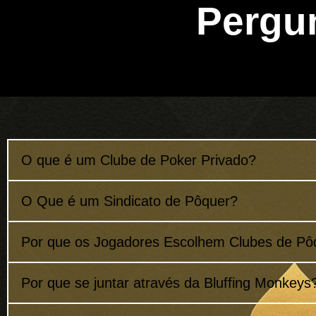
Pergu
O que é um Clube de Poker Privado?
O Que é um Sindicato de Pôquer?
Por que os Jogadores Escolhem Clubes de Pô
Por que se juntar através da Bluffing Monkeys