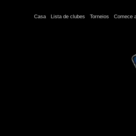
Ir
para
Casa
Lista de clubes
Torneios
Comece a
o
conteúdo