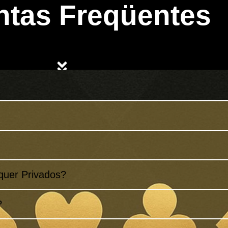
ntas Freqüentes
quer Privados?
?