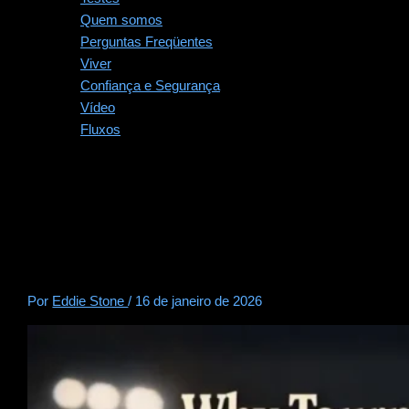
Quem somos
Perguntas Freqüentes
Viver
Confiança e Segurança
Vídeo
Fluxos
Por que as Estruturas de
Torneio Parecem Mais
Difíceis Sem Mudar de
Fato?
Por
Eddie Stone
/
16 de janeiro de 2026