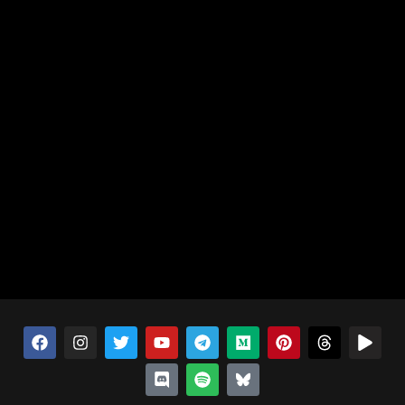
L
L
G
L
D
T
S
M
Í
P
T
B
i
i
o
i
i
e
p
é
c
i
ó
r
n
n
r
n
s
l
o
d
o
n
p
i
k
k
j
k
c
e
t
i
n
t
i
n
e
e
e
e
ó
g
i
a
e
e
c
c