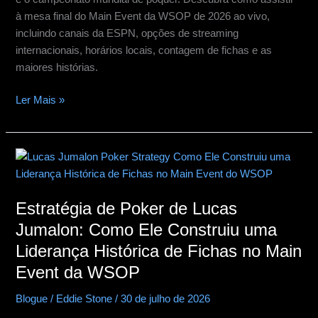
WSOP
à mesa final do Main Event da WSOP de 2026 ao vivo,
Main
incluindo canais da ESPN, opções de streaming
Event
internacionais, horários locais, contagem de fichas e as
de
maiores histórias.
2026
Ao
Ler Mais »
Vivo
Estratégia
de
Poker
Estratégia de Poker de Lucas
de
Lucas
Jumalon: Como Ele Construiu uma
Jumalon:
Liderança Histórica de Fichas no Main
Como
Event da WSOP
Ele
Construiu
Blogue
/
Eddie Stone
/
30 de julho de 2026
uma