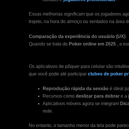
Essas melhorias significam que os jogadores ago
trajeto, na hora do almoço ou sentados na área d
Comparação da experiência do usuário (UX)
Quando se trata de
Poker online em 2025
, a e
Celular: controles de tela sensível ao toque, portabilidade e conv
Os aplicativos de pôquer para celular são intuitiv
que você pode até participar
clubes de poker p
Reprodução rápida da sessão
é ideal p
Recursos como
deslizar para dobrar
e a
Aplicativos móveis agora se integram
Dic
rede.
No entanto, o tamanho menor da tela pode parece