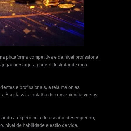
plataforma competitiva e de nível profissional.
os jogadores agora podem desfrutar de uma
ntes e profissionais, a tela maior, as
. É a clássica batalha de conveniência versus
lisando a experiência do usuário, desempenho,
 nível de habilidade e estilo de vida.