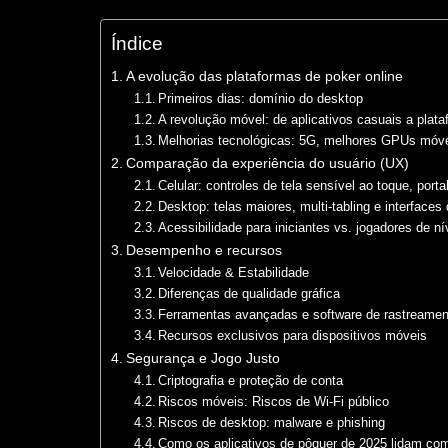
Índice
A evolução das plataformas de poker online
Primeiros dias: domínio do desktop
A revolução móvel: de aplicativos casuais a plata
Melhorias tecnológicas: 5G, melhores GPUs móvei
Comparação da experiência do usuário (UX)
Celular: controles de tela sensível ao toque, port
Desktop: telas maiores, multi-tabling e interfaces
Acessibilidade para iniciantes vs. jogadores de nív
Desempenho e recursos
Velocidade & Estabilidade
Diferenças de qualidade gráfica
Ferramentas avançadas e software de rastreamen
Recursos exclusivos para dispositivos móveis
Segurança e Jogo Justo
Criptografia e proteção de conta
Riscos móveis: Riscos de Wi-Fi público
Riscos de desktop: malware e phishing
Como os aplicativos de pôquer de 2025 lidam com