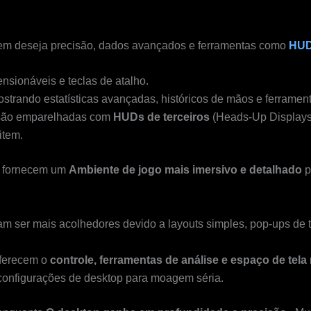
em deseja precisão, dados avançados e ferramentas como
HUD
ensionáveis e teclas de atalho.
ostrando estatísticas avançadas, históricos de mãos e ferramen
 são emparelhadas com
HUDs de terceiros
(Heads-Up Displays)
item.
s fornecem um
Ambiente de jogo mais imersivo e detalhado
p
am ser mais acolhedores devido a layouts simples, pop-ups de 
oferecem o
controle, ferramentas de análise e espaço de tela
r configurações de desktop para moagem séria.