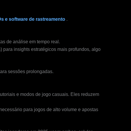
s e software de rastreamento
.
tas de análise em tempo real.
 para insights estratégicos mais profundos, algo
ara sessões prolongadas.
tutoriais e modos de jogo casuais. Eles reduzem
necessário para jogos de alto volume e apostas