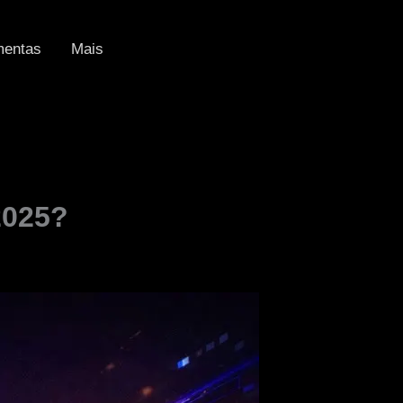
mentas
Mais
2025?