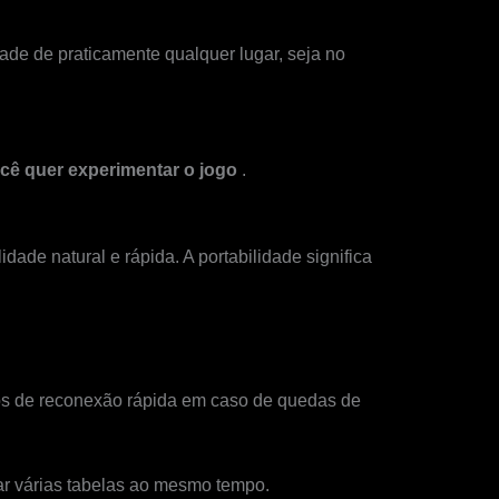
ade de praticamente qualquer lugar, seja no
ê quer experimentar o jogo
.
idade natural e rápida. A portabilidade significa
rsos de reconexão rápida em caso de quedas de
rar várias tabelas ao mesmo tempo.