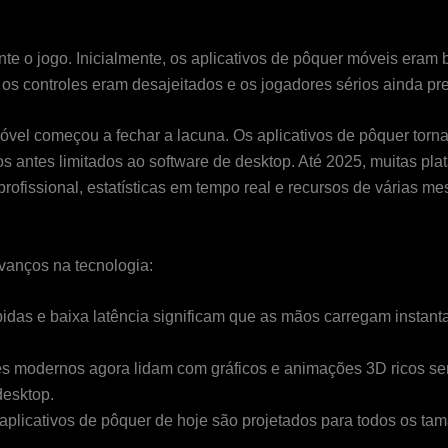
rofissional
o jogo. Inicialmente, os aplicativos de pôquer móveis eram b
 os controles eram desajeitados e os jogadores sérios ainda pr
óvel começou a fechar a lacuna. Os aplicativos de pôquer torn
os antes limitados ao software de desktop. Até 2025, muitas pl
profissional, estatísticas em tempo real e recursos de várias me
e usuário responsivas
vanços na tecnologia:
ápidas e baixa latência significam que as mãos carregam instan
s modernos agora lidam com gráficos e animações 3D ricos sem
desktop.
aplicativos de pôquer de hoje são projetados para todos os tam