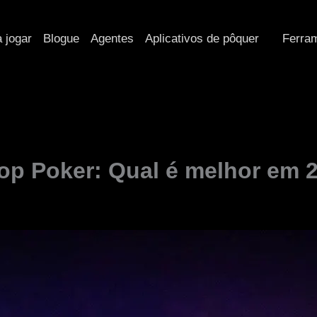
 jogar
Blogue
Agentes
Aplicativos de pôquer
Ferra
op Poker: Qual é melhor em 