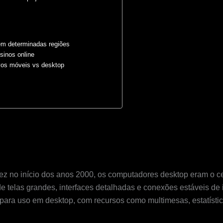
em determinadas regiões
sinos online
ivos móveis vs desktop
ez no início dos anos 2000, os computadores desktop eram o ce
 telas grandes, interfaces detalhadas e conexões estáveis de 
e para uso em desktop, com recursos como multimesas, estatíst