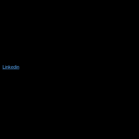
Linkedin