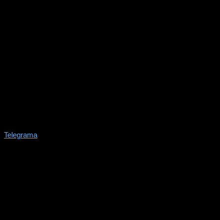
Telegrama