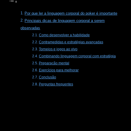
Por que ler a linguagem corporal do poker é importante
Principais dicas de linguagem corporal a serem
observadas
Como desenvolver a habilidade
Contramedidas e estratégias avançadas
Torneios e jogos ao vivo
Combinando linguagem corporal com estratégia
Preparação mental
Exercícios para melhorar
Conclusão
Perguntas frequentes
Por que ler a linguagem corporal do
poker é importante
Uma grande diferença entre um bom jogador e um ótimo é
a capacidade de ler os oponentes. Ler a linguagem
corporal do poker oferece vários benefícios importantes: