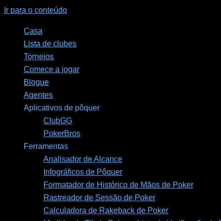
Ir para o conteúdo
Casa
Lista de clubes
Torneios
Comece a jogar
Blogue
Agentes
Aplicativos de pôquer
ClubGG
PokerBros
Ferramentas
Analisador de Alcance
Infográficos de Pôquer
Formatador de Histórico de Mãos de Poker
Rastreador de Sessão de Poker
Calculadora de Rakeback de Poker