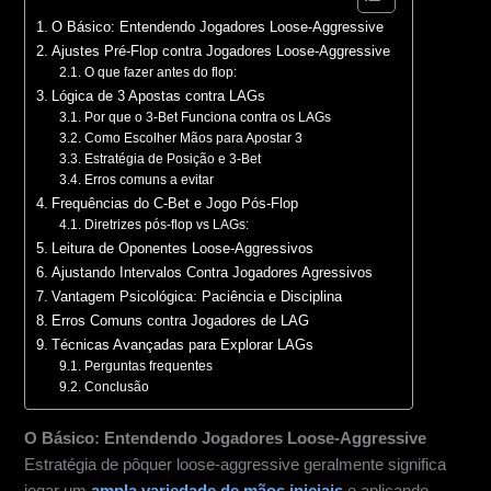
O Básico: Entendendo Jogadores Loose-Aggressive
Ajustes Pré-Flop contra Jogadores Loose-Aggressive
O que fazer antes do flop:
Lógica de 3 Apostas contra LAGs
Por que o 3-Bet Funciona contra os LAGs
Como Escolher Mãos para Apostar 3
Estratégia de Posição e 3-Bet
Erros comuns a evitar
Frequências do C-Bet e Jogo Pós-Flop
Diretrizes pós-flop vs LAGs:
Leitura de Oponentes Loose-Aggressivos
Ajustando Intervalos Contra Jogadores Agressivos
Vantagem Psicológica: Paciência e Disciplina
Erros Comuns contra Jogadores de LAG
Técnicas Avançadas para Explorar LAGs
Perguntas frequentes
Conclusão
O Básico: Entendendo Jogadores Loose-Aggressive
Estratégia de pôquer loose-aggressive geralmente significa