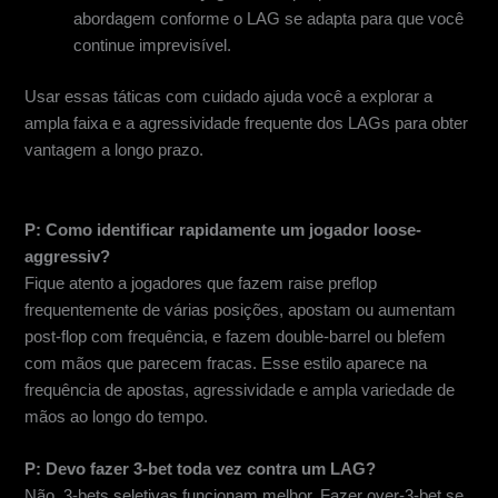
abordagem conforme o LAG se adapta para que você
continue imprevisível.
Usar essas táticas com cuidado ajuda você a explorar a
ampla faixa e a agressividade frequente dos LAGs para obter
vantagem a longo prazo.
Perguntas frequentes
P: Como identificar rapidamente um jogador loose-
aggressiv?
Fique atento a jogadores que fazem raise preflop
frequentemente de várias posições, apostam ou aumentam
post-flop com frequência, e fazem double-barrel ou blefem
com mãos que parecem fracas. Esse estilo aparece na
frequência de apostas, agressividade e ampla variedade de
mãos ao longo do tempo.
P: Devo fazer 3-bet toda vez contra um LAG?
Não, 3-bets seletivas funcionam melhor. Fazer over-3-bet se