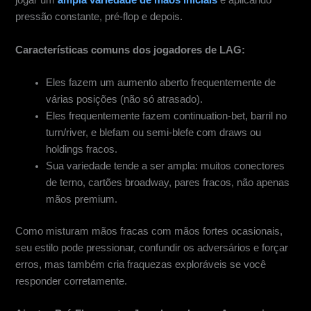
jogar um
ampla variedade de mãos iniciais
e aplicando
pressão constante, pré-flop e depois.
Características comuns dos jogadores de LAG:
Eles fazem um aumento aberto frequentemente de
várias posições (não só atrasado).
Eles frequentemente fazem continuation-bet, barril no
turn/river, e blefam ou semi-blefe com draws ou
holdings fracos.
Sua variedade tende a ser ampla: muitos conectores
de terno, cartões broadway, pares fracos, não apenas
mãos premium.
Como misturam mãos fracas com mãos fortes ocasionais,
seu estilo pode pressionar, confundir os adversários e forçar
erros, mas também cria fraquezas exploráveis se você
responder corretamente.