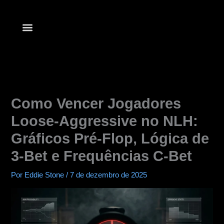
Ir
para
o
conteúdo
Lista de clubes
Comece a jogar
Aplicativos de pôquer
Como Vencer Jogadores
Loose-Aggressive no NLH:
Gráficos Pré-Flop, Lógica de
3-Bet e Frequências C-Bet
Por
Eddie Stone
/
7 de dezembro de 2025