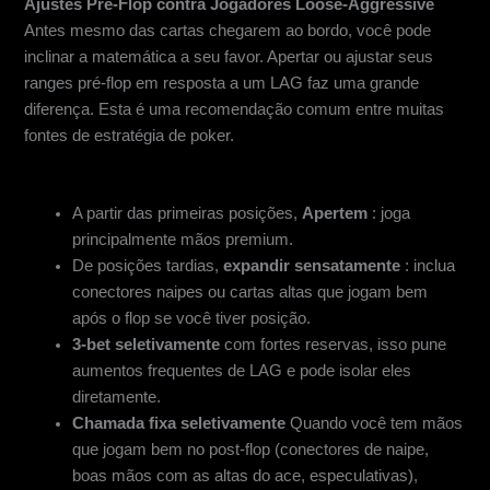
Ajustes Pré-Flop contra Jogadores Loose-Aggressive
Antes mesmo das cartas chegarem ao bordo, você pode
inclinar a matemática a seu favor. Apertar ou ajustar seus
ranges pré-flop em resposta a um LAG faz uma grande
diferença. Esta é uma recomendação comum entre muitas
fontes de estratégia de poker.
O que fazer antes do flop:
A partir das primeiras posições,
Apertem
: joga
principalmente mãos premium.
De posições tardias,
expandir sensatamente
: inclua
conectores naipes ou cartas altas que jogam bem
após o flop se você tiver posição.
3-bet seletivamente
com fortes reservas, isso pune
aumentos frequentes de LAG e pode isolar eles
diretamente.
Chamada fixa seletivamente
Quando você tem mãos
que jogam bem no post-flop (conectores de naipe,
boas mãos com as altas do ace, especulativas),