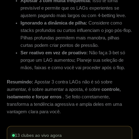
Apostar 3 com muita frequência:
Isso te torna
previsível e permite que os LAGs experientes se
ajustem pagando mais largos ou com 4-betting leve.
Ignorando a dinâmica de pilha:
Considere como
stacks profundos ou curtos influenciam o jogo pós-flop.
Pilhas profundas permitem mais manobra, pilhas
curtas podem criar pontos de pressão.
Ser reativo em vez de proativo:
Não faça 3-bet só
porque um LAG aumentou; Planeje sua seleção de
mãos, faixas e como você vai proceder após o flop.
Resumindo:
Apostar 3 contra LAGs não é só sobre
aumentar, é sobre aumentar a aposta, é sobre
controle,
isolamento e forçar erros
. Se feito corretamente,
transforma a tendência agressiva e ampla deles em uma
vantagem clara para você.
13 clubes ao vivo agora