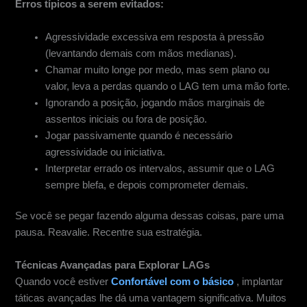
Erros típicos a serem evitados:
Agressividade excessiva em resposta à pressão
(levantando demais com mãos medianas).
Chamar muito longe por medo, mas sem plano ou
valor, leva a perdas quando o LAG tem uma mão forte.
Ignorando a posição, jogando mãos marginais de
assentos iniciais ou fora de posição.
Jogar passivamente quando é necessário
agressividade ou iniciativa.
Interpretar errado os intervalos, assumir que o LAG
sempre blefa, e depois comprometer demais.
Se você se pegar fazendo alguma dessas coisas, pare uma
pausa. Reavalie. Recentre sua estratégia.
Técnicas Avançadas para Explorar LAGs
Quando você estiver
Confortável com o básico
, implantar
táticas avançadas lhe dá uma vantagem significativa. Muitos