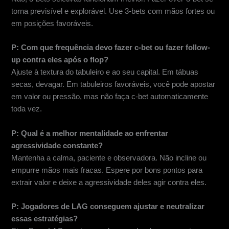
torna previsível e explorável. Use 3-bets com mãos fortes ou
em posições favoráveis.
P: Com que frequência devo fazer c-bet ou fazer follow-
up contra eles após o flop?
Ajuste à textura do tabuleiro e ao seu capital. Em tábuas
secas, devagar. Em tabuleiros favoráveis, você pode apostar
em valor ou pressão, mas não faça c-bet automaticamente
toda vez.
P: Qual é a melhor mentalidade ao enfrentar
agressividade constante?
Mantenha a calma, paciente e observadora. Não incline ou
empurre mãos mais fracas. Espere por bons pontos para
extrair valor e deixe a agressividade deles agir contra eles.
P: Jogadores de LAG conseguem ajustar e neutralizar
essas estratégias?