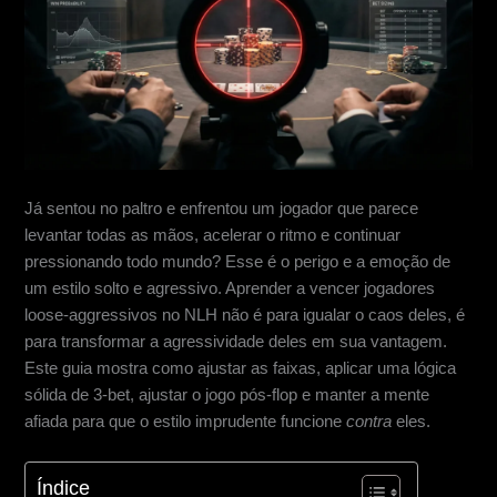
Já sentou no paltro e enfrentou um jogador que parece
levantar todas as mãos, acelerar o ritmo e continuar
pressionando todo mundo? Esse é o perigo e a emoção de
um estilo solto e agressivo. Aprender a vencer jogadores
loose-aggressivos no NLH não é para igualar o caos deles, é
para transformar a agressividade deles em sua vantagem.
Este guia mostra como ajustar as faixas, aplicar uma lógica
sólida de 3-bet, ajustar o jogo pós-flop e manter a mente
afiada para que o estilo imprudente funcione
contra
eles.
Índice