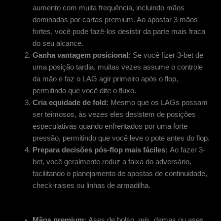
aumento com muita frequência, incluindo mãos
dominadas por cartas premium. Ao apostar 3 mãos
fortes, você pode fazê-los desistir da parte mais fraca
do seu alcance.
Ganha vantagem posicional:
Se você fizer 3-bet de
uma posição tardia, muitas vezes assume o controle
da mão e faz o LAG agir primeiro após o flop,
permitindo que você dite o fluxo.
Cria equidade de fold:
Mesmo que os LAGs possam
ser teimosos, às vezes eles desistem de posições
especulativas quando enfrentados por uma forte
pressão, permitindo que você leve o pote antes do flop.
Prepara decisões pós-flop mais fáciles:
Ao fazer 3-
bet, você geralmente reduz a faixa do adversário,
facilitando o planejamento de apostas de continuidade,
check-raises ou linhas de armadilha.
Como Escolher Mãos para Apostar 3
Mãos premium:
Ases de bolso, reis, damas ou ases