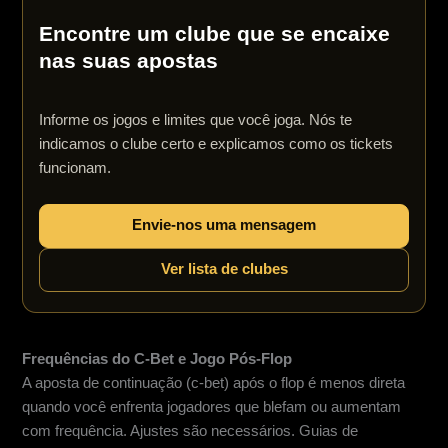
Encontre um clube que se encaixe
nas suas apostas
Informe os jogos e limites que você joga. Nós te
indicamos o clube certo e explicamos como os tickets
funcionam.
Envie-nos uma mensagem
Ver lista de clubes
Frequências do C-Bet e Jogo Pós-Flop
A aposta de continuação (c-bet) após o flop é menos direta
quando você enfrenta jogadores que blefam ou aumentam
com frequência. Ajustes são necessários. Guias de