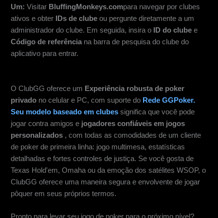
Um:
Visitar
BluffingMonkeys.com
para navegar por clubes
ativos e obter
IDs de clube
ou pergunte diretamente a um
administrador do clube. Em seguida, insira o
ID do clube
e
Código de referência
na barra de pesquisa do clube do
aplicativo para entrar.
Conclusão
O ClubGG oferece um
Experiência robusta de poker
privado
no celular e PC, com suporte do
Rede GGPoker.
Seu modelo baseado em clubes
significa que você pode
jogar contra amigos e
jogadores confiáveis em jogos
personalizados
, com todas as comodidades de um cliente
de poker de primeira linha: jogo multimesa, estatísticas
detalhadas e fortes controles de justiça. Se você gosta de
Texas Hold'em, Omaha ou da emoção dos satélites WSOP, o
ClubGG oferece uma maneira segura e envolvente de jogar
pôquer em seus próprios termos.
Pronto para levar seu jogo de poker para o próximo nível?