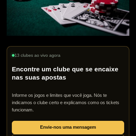
13 clubes ao vivo agora
Encontre um clube que se encaixe
nas suas apostas
Informe os jogos e limites que você joga. Nós te
indicamos o clube certo e explicamos como os tickets
funcionam.
Envie-nos uma mensagem