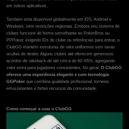
em outros aplicativos.
Também está disponível globalmente em iOS, Android e
Windows, sem restrições regionais. Embora seu sistema de
clubes funcione de forma semelhante ao PokerBros ou
PPPoker, exigindo IDs de clube ou referências para entrar, o
ClubGG mantém estruturas de rake uniformes sem taxas
ocultas de dealer. Alguns clubes até oferecem generosos
acordos de rakeback de até cerca de 60–65%, agregando
valor extra para jogadores consistentes. No geral,
O ClubGG
oferece uma experiência elegante e com tecnologia
GGPoker
que combina qualidade profissional, torneios
emocionantes e fortes recursos da comunidade.
Como começar a usar o ClubGG