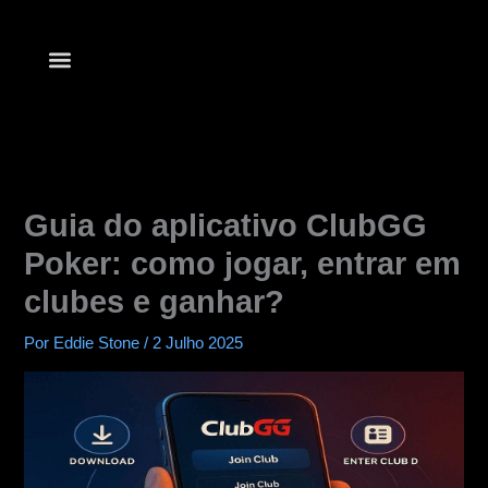
Ir
para
o
conteúdo
Lista de clubes
Find Your Club
Comece a jogar
Aplicativos de pôquer
Guia do aplicativo ClubGG
Poker: como jogar, entrar em
clubes e ganhar?
Por
Eddie Stone
/
2 Julho 2025