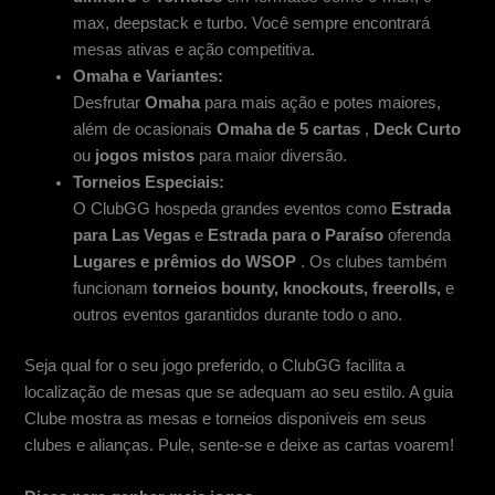
max, deepstack e turbo. Você sempre encontrará
mesas ativas e ação competitiva.
Omaha e Variantes:
Desfrutar
Omaha
para mais ação e potes maiores,
além de ocasionais
Omaha de 5 cartas
,
Deck Curto
ou
jogos mistos
para maior diversão.
Torneios Especiais:
O ClubGG hospeda grandes eventos como
Estrada
para Las Vegas
e
Estrada para o Paraíso
oferenda
Lugares e prêmios do WSOP
. Os clubes também
funcionam
torneios bounty, knockouts, freerolls,
e
outros eventos garantidos durante todo o ano.
Seja qual for o seu jogo preferido, o ClubGG facilita a
localização de mesas que se adequam ao seu estilo. A guia
Clube mostra as mesas e torneios disponíveis em seus
clubes e alianças. Pule, sente-se e deixe as cartas voarem!