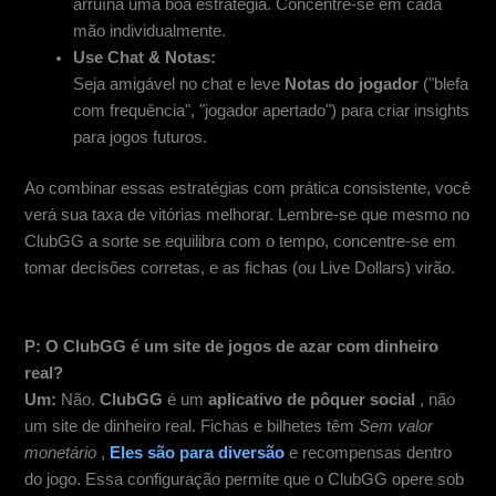
arruína uma boa estratégia. Concentre-se em cada
mão individualmente.
Use Chat & Notas:
Seja amigável no chat e leve
Notas do jogador
("blefa
com frequência", "jogador apertado") para criar insights
para jogos futuros.
Ao combinar essas estratégias com prática consistente, você
verá sua taxa de vitórias melhorar. Lembre-se que mesmo no
ClubGG a sorte se equilibra com o tempo, concentre-se em
tomar decisões corretas, e as fichas (ou Live Dollars) virão.
Perguntas frequentes sobre ClubGG
P: O ClubGG é um site de jogos de azar com dinheiro
real?
Um:
Não.
ClubGG
é um
aplicativo de pôquer social
, não
um site de dinheiro real. Fichas e bilhetes têm
Sem valor
monetário
,
Eles são para diversão
e recompensas dentro
do jogo. Essa configuração permite que o ClubGG opere sob