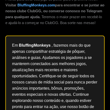
Visitar
BluffingMonkeys.com
para encontrar e se juntar ao
nosso clube ClubGG, ou
converse conosco no Telegram
para qualquer ajuda.
Teremos o maior prazer em recebê-lo
e ajudá-lo a começar no ClubGG. Boa sorte nas mesas!
Em
BluffingMonkeys
, fazemos mais do que
apenas compartilhar estratégia de pôquer,
análises e guias. Ajudamos os jogadores a se
manterem conectados aos melhores jogos,
atualizações mais recentes e maiores
oportunidades. Certifique-se de seguir todos os
nossos canais de mídia social para nunca perder
anúncios importantes, bônus, promoções,
eventos especiais e novas ofertas. Continue
explorando nosso conteúdo e, quando estiver
pronto para entrar na ação, use nosso botão de