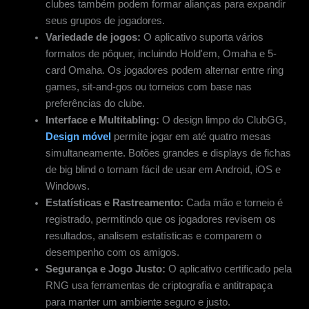
clubes também podem formar alianças para expandir
seus grupos de jogadores.
Variedade de jogos:
O aplicativo suporta vários
formatos de pôquer, incluindo Hold'em, Omaha e 5-
card Omaha. Os jogadores podem alternar entre ring
games, sit-and-gos ou torneios com base nas
preferências do clube.
Interface e Multitabling:
O design limpo do ClubGG,
Design móvel
permite jogar em até quatro mesas
simultaneamente. Botões grandes e displays de fichas
de big blind o tornam fácil de usar em Android, iOS e
Windows.
Estatísticas e Rastreamento:
Cada mão e torneio é
registrado, permitindo que os jogadores revisem os
resultados, analisem estatísticas e comparem o
desempenho com os amigos.
Segurança e Jogo Justo:
O aplicativo certificado pela
RNG usa ferramentas de criptografia e antitrapaça
para manter um ambiente seguro e justo.