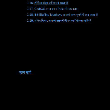
ट्रैफ़िक क्षेत्र क्यों मायने रखता है
ClubGG क्लब बनाम PokerBros क्लब
कैसे Bluffing Monkeys आपको क्लब चुनने में मदद करता है
अंतिम निर्णय: आपको क्लबजीजी पर कहाँ खेलना चाहिए?
इसीलिए एक उचित
ClubGG क्लब सूची
महत्वपूर्ण है।
यह गाइड वर्तमान Bluffing Monkeys ClubGG क्लबों को सूचीबद्ध
करती है, बताती है कि प्रत्येक किसके लिए सबसे अच्छा है, और खिलाड़ियों
को दांव, खेल, ट्रैफिक, शेड्यूल और खिलाड़ी के प्रकार के आधार पर सही
ClubGG पोकर क्लब चुनने में मदद करती है।
यदि आप पूरी लाइव सूची की सीधे तुलना करना चाहते हैं, तो हमारे अपडेटेड से
शुरू करें
क्लब सूची
.
ऐप से ज़्यादा क्लब क्यों मायने रखता है
बहुत से खिलाड़ी यह सोचकर गलती करते हैं कि ClubGG एक ही अनुभव
है।
यह नहीं है।