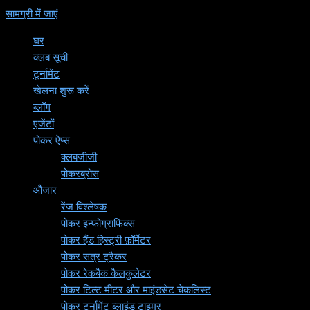
सामग्री में जाएं
घर
क्लब सूची
टूर्नामेंट
खेलना शुरू करें
ब्लॉग
एजेंटों
पोकर ऐप्स
क्लबजीजी
पोकरब्रोस
औजार
रेंज विश्लेषक
पोकर इन्फोग्राफिक्स
पोकर हैंड हिस्ट्री फ़ॉर्मेटर
पोकर सत्र ट्रैकर
पोकर रेकबैक कैलकुलेटर
पोकर टिल्ट मीटर और माइंडसेट चेकलिस्ट
पोकर टूर्नामेंट ब्लाइंड टाइमर