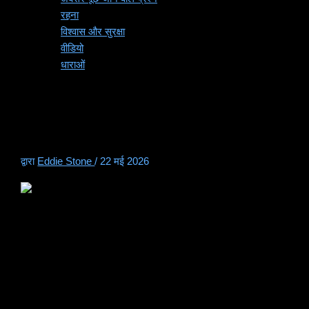
रहना
विश्वास और सुरक्षा
वीडियो
धाराओं
2026 में ClubGG पर कहाँ खेलें:
सर्वश्रेष्ठ क्लब सूची
द्वारा
Eddie Stone
/
22 मई 2026
2026 में क्लबजीजी पर कहाँ खेलें: सभी Bluffing
Monkeys क्लबजीजी क्लब सूचीबद्ध
यदि आप खोज रहे हैं
क्लबजीजी पर कहाँ खेलें
, असली जवाब सिर्फ "ऐप
डाउनलोड करें" नहीं है।