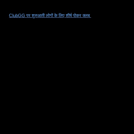
यदि आप शुरुआती-विशिष्ट ब्रेकडाउन चाहते हैं, तो हमारा अपडेटेड पढ़ें
ClubGG पर शुरुआती लोगों के लिए शीर्ष पोकर क्लब
मार्गदर्शन।
ओमाहा खिलाड़ी कहाँ देखें
यदि आप ओमाहा खेलते हैं, तो क्लबजीजी आपको इस सूची से कई विकल्प देता
है।
PLO4, PLO5, और PLO6 एक्शन के लिए, देखें:
बंदर कोस्टर
बंदर माइक्रो
बंदर Massiv
बंदर मैमथ
बंदर ऑस्ट्रेलियाई
बंदर पुलिस
अंतरिक्ष यात्री
महत्वपूर्ण बात यह है कि कार्रवाई का सही स्तर चुनना है।