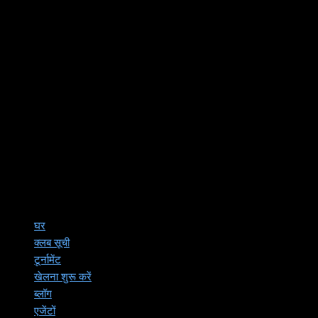
घर
क्लब सूची
टूर्नामेंट
खेलना शुरू करें
ब्लॉग
एजेंटों