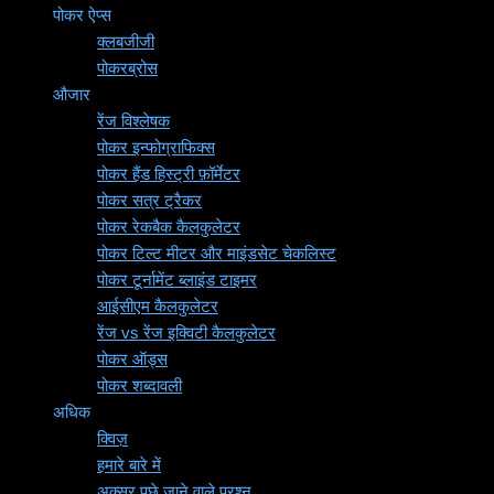
पोकर ऐप्स
क्लबजीजी
पोकरब्रोस
औजार
रेंज विश्लेषक
पोकर इन्फोग्राफिक्स
पोकर हैंड हिस्ट्री फ़ॉर्मेटर
पोकर सत्र ट्रैकर
पोकर रेकबैक कैलकुलेटर
पोकर टिल्ट मीटर और माइंडसेट चेकलिस्ट
पोकर टूर्नामेंट ब्लाइंड टाइमर
आईसीएम कैलकुलेटर
रेंज vs रेंज इक्विटी कैलकुलेटर
पोकर ऑड्स
पोकर शब्दावली
अधिक
क्विज़
हमारे बारे में
अक्सर पूछे जाने वाले प्रश्न