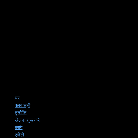
घर
क्लब सूची
टूर्नामेंट
खेलना शुरू करें
ब्लॉग
एजेंटों