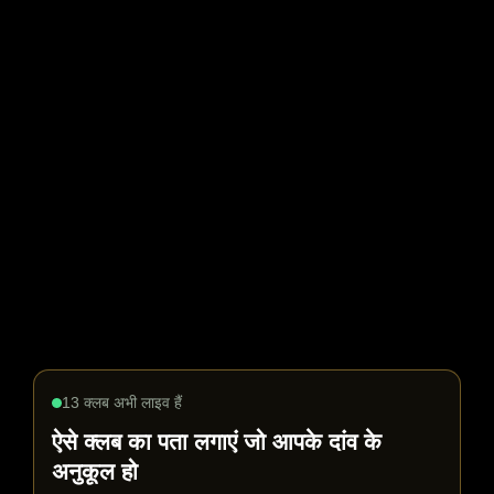
क्या यह योगदान किए गए रेक, डील्ट रेक, वॉल्यूम या किसी अन्य विधि
पर आधारित है?
यह कब क्रेडिट किया जाता है?
क्या शेड्यूल साप्ताहिक, दैनिक या मैन्युअल है?
क्या न्यूनतम वॉल्यूम आवश्यकताएं हैं?
विवाद होने पर समर्थन कौन संभालता है?
क्या क्लब के पास वास्तव में खेलने लायक खेल हैं?
एक खराब क्लब में उच्च रेकबैक प्रतिशत स्वचालित रूप से एक अच्छा सौदा
नहीं है।
एक नरम, सुरक्षित, बेहतर समर्थित क्लब में कम रेकबैक प्रतिशत समय के
साथ अधिक मूल्यवान हो सकता है।
13 क्लब अभी लाइव हैं
ऐसे क्लब का पता लगाएं जो आपके दांव के
अनुकूल हो