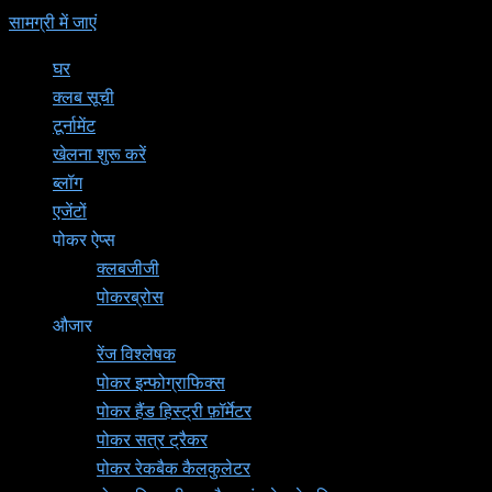
सामग्री में जाएं
घर
क्लब सूची
टूर्नामेंट
खेलना शुरू करें
ब्लॉग
एजेंटों
पोकर ऐप्स
क्लबजीजी
पोकरब्रोस
औजार
रेंज विश्लेषक
पोकर इन्फोग्राफिक्स
पोकर हैंड हिस्ट्री फ़ॉर्मेटर
पोकर सत्र ट्रैकर
पोकर रेकबैक कैलकुलेटर