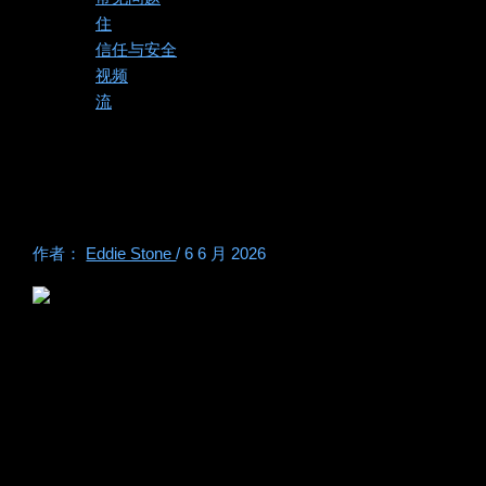
住
信任与安全
视频
流
2026年扑克免费锦标赛：免费
扑克锦标赛如何建立您的资金
作者：
Eddie Stone
/
6 6 月 2026
扑克免费锦标赛
是2026年新扑克玩家的最佳入门方式之
一。
它们简单、有吸引力且功能强大，原因如下：
你可以参加扑克锦标赛，而无需支付正常买入费。