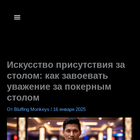
Перейти
к
содержимому
Список клубов
Приложения для игры в покер
Искусство присутствия за
столом: как завоевать
уважение за покерным
столом
От
Bluffing Monkeys
/
16 января 2025