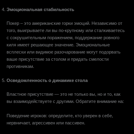
Эмоциональная стабильность
Покер – это американские горки эмоций. Независимо от
того, выигрываете ли вы по-крупному или сталкиваетесь
с сокрушительным поражением, поддержание ровного
киля имеет решающее значение. Эмоциональные
всплески или видимое разочарование могут подорвать
ваше присутствие за столом и придать смелости
противникам.
Осведомленность о динамике стола
Властное присутствие — это не только вы, но и то, как
вы взаимодействуете с другими. Обратите внимание на:
Поведение игроков: определите, кто уверен в себе,
нервничает, агрессивен или пассивен.