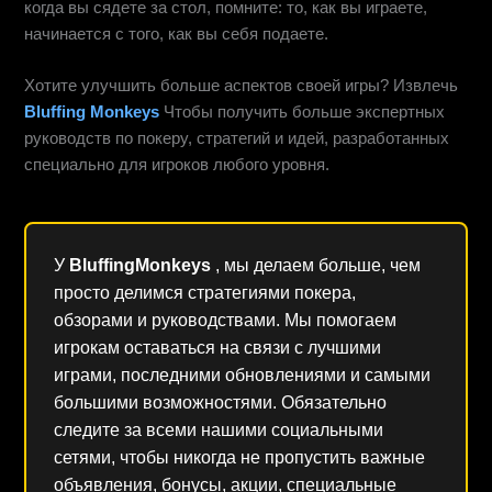
когда вы сядете за стол, помните: то, как вы играете,
начинается с того, как вы себя подаете.
Хотите улучшить больше аспектов своей игры? Извлечь
Bluffing Monkeys
Чтобы получить больше экспертных
руководств по покеру, стратегий и идей, разработанных
специально для игроков любого уровня.
У
BluffingMonkeys
, мы делаем больше, чем
просто делимся стратегиями покера,
обзорами и руководствами. Мы помогаем
игрокам оставаться на связи с лучшими
играми, последними обновлениями и самыми
большими возможностями. Обязательно
следите за всеми нашими социальными
сетями, чтобы никогда не пропустить важные
объявления, бонусы, акции, специальные