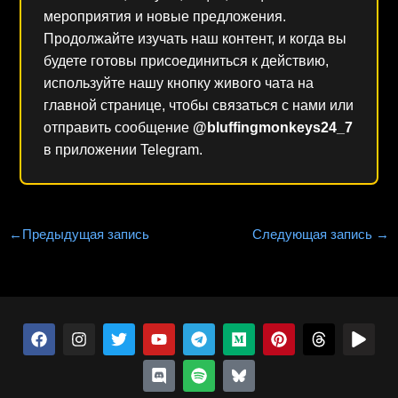
мероприятия и новые предложения.
Продолжайте изучать наш контент, и когда вы
будете готовы присоединиться к действию,
используйте нашу кнопку живого чата на
главной странице, чтобы связаться с нами или
отправить сообщение
@bluffingmonkeys24_7
в приложении Telegram.
←
Предыдущая запись
Следующая запись
→
Ф
И
Щ
Ю
Р
Т
S
Т
B
П
П
И
е
н
е
т
а
е
p
е
l
а
о
г
й
с
б
у
з
л
o
р
u
н
т
р
с
т
е
б
н
е
t
п
e
г
о
а
б
а
т
о
г
i
и
s
л
к
т