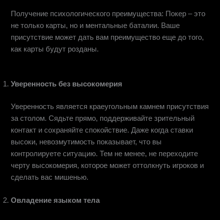
Получение психологического преимущества: Покер – это
не только карты, но и ментальные баталии. Ваше
присутствие может дать вам преимущество еще до того,
как карты будут розданы.
Ключевые элементы присутствия командной таблицы
Уверенность без высокомерия
Уверенность является краеугольным камнем присутствия
за столом. Сядьте прямо, поддерживайте зрительный
контакт и сохраняйте спокойствие. Даже когда ставки
высоки, невозмутимость показывает, что вы
контролируете ситуацию. Тем не менее, не переходите
черту высокомерия, которое может оттолкнуть игроков и
сделать вас мишенью.
Овладение языком тела