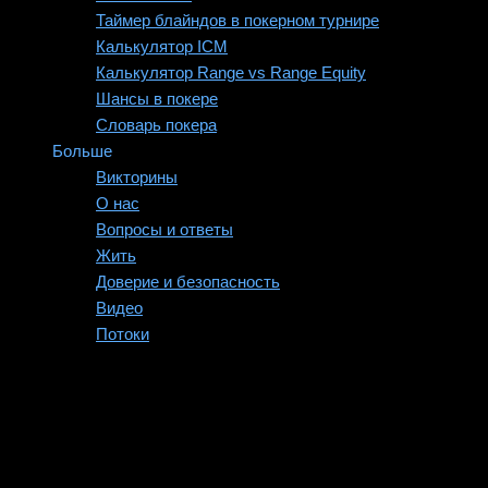
Таймер блайндов в покерном турнире
Калькулятор ICM
Калькулятор Range vs Range Equity
Шансы в покере
Словарь покера
Больше
Викторины
О нас
Вопросы и ответы
Жить
Доверие и безопасность
Видео
Потоки