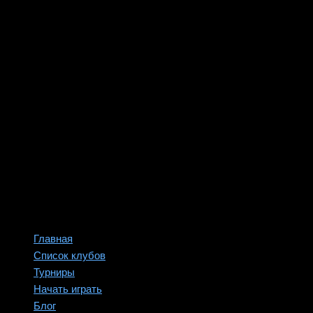
Главная
Список клубов
Турниры
Начать играть
Блог