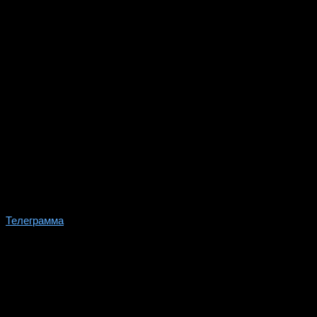
Телеграмма