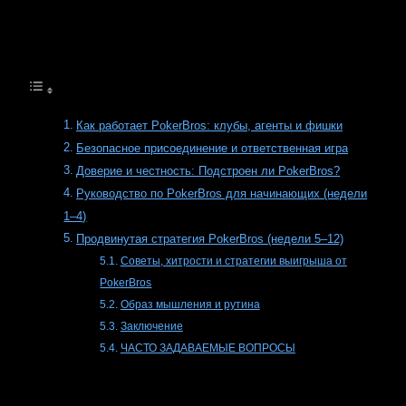
время как клубы управляют игроками и фишками.
Содержание
Как работает PokerBros: клубы, агенты и фишки
Безопасное присоединение и ответственная игра
Доверие и честность: Подстроен ли PokerBros?
Руководство по PokerBros для начинающих (недели
1–4)
Продвинутая стратегия PokerBros (недели 5–12)
Советы, хитрости и стратегии выигрыша от
PokerBros
Образ мышления и рутина
Заключение
ЧАСТО ЗАДАВАЕМЫЕ ВОПРОСЫ
Как работает PokerBros: клубы,