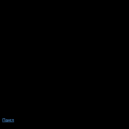
Пангл