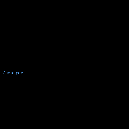
Инстаграм