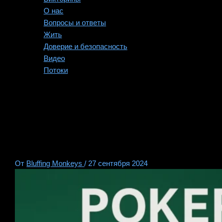
О нас
Вопросы и ответы
Жить
Доверие и безопасность
Видео
Потоки
Как максимизировать
свою прибыль с
помощью калькуляторов
покерного эквити
От
Bluffing Monkeys
/
27 сентября 2024