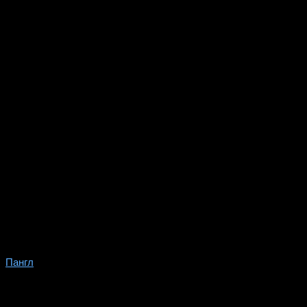
Пангл