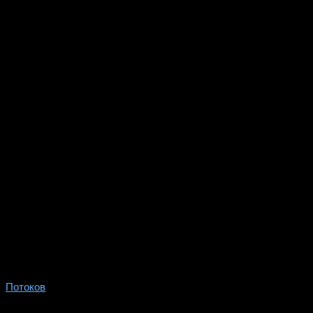
Потоков