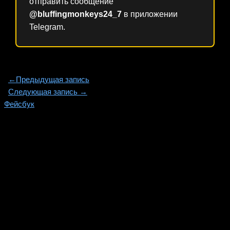
отправить сообщение
@bluffingmonkeys24_7
в приложении
Telegram.
←
Предыдущая запись
Следующая запись
→
Фейсбук