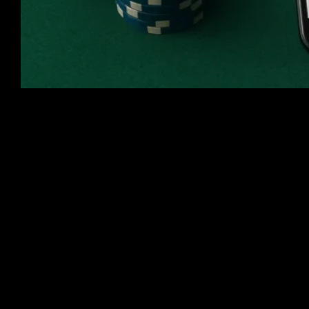
Покер — это игра на вероятности, решения и
максимизация вашего преимущества над соперниками.
Одним из самых мощных инструментов, которые вы
можете использовать для получения преимущества,
является калькулятор покерного эквити. Этот
инструмент не только поможет вам понять силу вашей
руки в различных сценариях, но и позволит вам
принимать более разумные и прибыльные решения.
Независимо от того, являетесь ли вы любителем или
профессиональным игроком, умение рассчитывать
эквити может значительно повысить вашу
прибыльность как в кэш-играх, так и в турнирах.