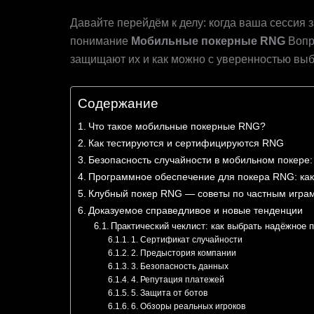
Давайте перейдём к делу: когда ваша сессия 
понимание
Мобильные покерные RNG
Вопр
защищают их и как можно с уверенностью вы
Содержание
Что такое мобильные покерные RNG?
Как тестируются и сертифицируются RNG
Безопасность случайности в мобильном покере:
Программное обеспечение для покера RNG: как
Клубный покер RNG — советы по частным игра
Доказуемое справедливое и новые тенденции
Практический чеклист: как выбрать надёжное 
1. Сертификат случайности
2. Предыстория компании
3. Безопасность данных
4. Репутация платежей
5. Защита от ботов
6. Обзоры реальных игроков