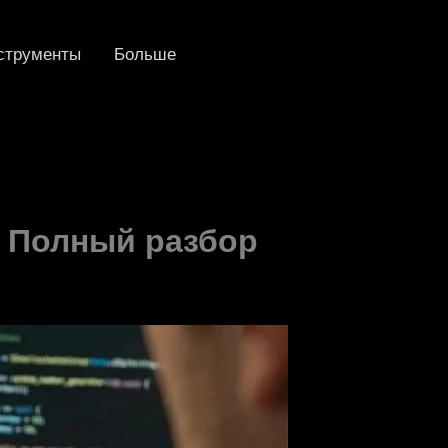
струменты
Больше
 Полный разбор