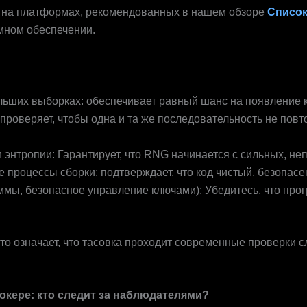
и на платформах, рекомендованных в нашем обзоре
Список
мном обеспечении.
льших выборках: обеспечивает равный шанс на появление 
проверяет, чтобы одна и та же последовательность не повт
 энтропии: Гарантирует, что RNG начинается с сильных, не
процессы сборки: подтверждает, что код чистый, безопасе
ммы, безопасное управление ключами): Убедитесь, что про
то означает, что тасовка проходит современные проверки 
окере: кто следит за наблюдателями?