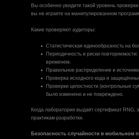
Вы особенно увидите такой уровень проверк
вы не играете на манипулированном програм
Какие проверяют аудиторы:
Статистическая единообразность на бо
Периодичность и риски повторяемости: 
временем.
Правильное распределение и источники
Проверка исходного кода и защищённые 
Проверки целостности (контрольные су
было изменено и не повреждено.
Когда лаборатория выдаёт сертификат RNG, э
практикам разработки.
Безопасность случайности в мобильном п