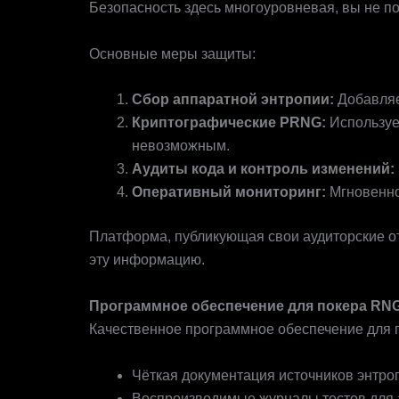
Безопасность здесь многоуровневая, вы не п
Основные меры защиты:
Сбор аппаратной энтропии:
Добавляе
Криптографические PRNG:
Используе
невозможным.
Аудиты кода и контроль изменений:
Оперативный мониторинг:
Мгновенно
Платформа, публикующая свои аудиторские от
эту информацию.
Программное обеспечение для покера RNG
Качественное программное обеспечение для 
Чёткая документация источников энтроп
Воспроизводимые журналы тестов для а