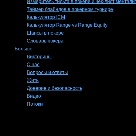
Измеритель тильта в покере и чек-лист ментали
Таймер блайндов в покерном турнире
Калькулятор ICM
Калькулятор Range vs Range Equity
Шансы в покере
Словарь покера
Больше
Викторины
О нас
Вопросы и ответы
Жить
Доверие и безопасность
Видео
Потоки