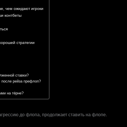
е, чем ожидают игроки
и контбеты
ться
хорошей стратегии
олженной ставки?
у после рейза префлоп?
ыми на тёрне?
 агрессию до флопа, продолжает ставить на флопе.