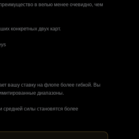
е преимущество в велью менее очевидно, чем
ших конкретных двух карт.
ает вашу ставку на флопе более гибкой. Вы
 лимитированные диапазоны.
и средней силы становятся более