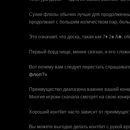
Сухие флопы обычно лучше для продолженных 
продолжает с большим количеством пар, боль
Это означает, что доска, такая как 7♦ 2♠ A♣, 
Первый борд чище, менее связан, и его сложн
Вот почему вам следует перестать спрашивать:
флоп?»
Преимущество диапазона важнее вашей конк
Многие игроки сначала смотрят на свою конкр
Хороший контбет часто зависит от преимущест
Вы можете выгодно делать контбет с рукой вр