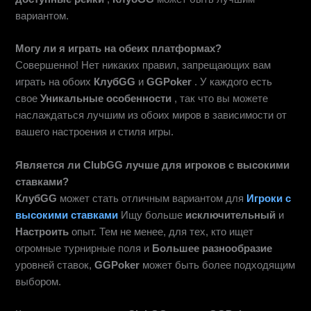
вариантом.
Могу ли я играть на обеих платформах?
Совершенно! Нет никаких правил, запрещающих вам
играть на обоих
КлубGG
и
GGPoker
. У каждого есть
свое
Уникальные особенности
, так что вы можете
наслаждаться лучшим из обоих миров в зависимости от
вашего настроения и стиля игры.
Является ли ClubGG лучше для игроков с высокими
ставками?
КлубGG
может стать отличным вариантом для
Игроки с
высокими ставками
Ищу больше
исключительный
и
Настроить
опыт. Тем не менее, для тех, кто ищет
огромные турнирные поля и
Большее разнообразие
уровней ставок,
GGPoker
может быть более подходящим
выбором.