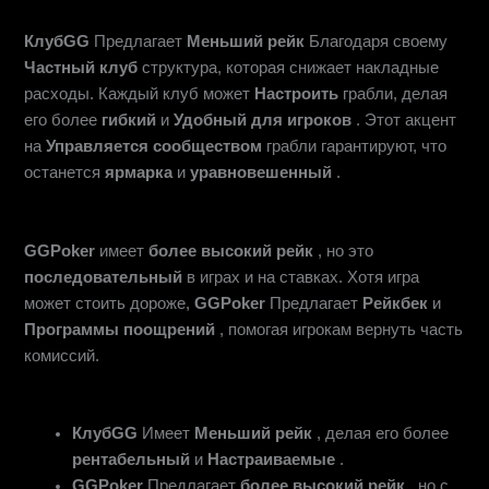
ClubGG: Меньше рейка, больше гибкости
КлубGG
Предлагает
Меньший рейк
Благодаря своему
Частный клуб
структура, которая снижает накладные
расходы. Каждый клуб может
Настроить
грабли, делая
его более
гибкий
и
Удобный для игроков
. Этот акцент
на
Управляется сообществом
грабли гарантируют, что
останется
ярмарка
и
уравновешенный
.
GGPoker: более высокий рейк, но стабильный
GGPoker
имеет
более высокий рейк
, но это
последовательный
в играх и на ставках. Хотя игра
может стоить дороже,
GGPoker
Предлагает
Рейкбек
и
Программы поощрений
, помогая игрокам вернуть часть
комиссий.
Сравнение
КлубGG
Имеет
Меньший рейк
, делая его более
рентабельный
и
Настраиваемые
.
GGPoker
Предлагает
более высокий рейк
, но с