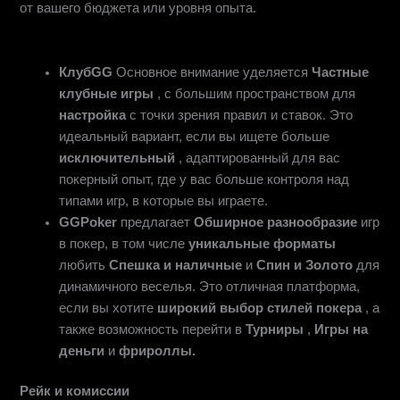
от вашего бюджета или уровня опыта.
Сравнение выбора игр: ключевые отличия
КлубGG
Основное внимание уделяется
Частные
клубные игры
, с большим пространством для
настройка
с точки зрения правил и ставок. Это
идеальный вариант, если вы ищете больше
исключительный
, адаптированный для вас
покерный опыт, где у вас больше контроля над
типами игр, в которые вы играете.
GGPoker
предлагает
Обширное разнообразие
игр
в покер, в том числе
уникальные форматы
любить
Спешка и наличные
и
Спин и Золото
для
динамичного веселья. Это отличная платформа,
если вы хотите
широкий выбор стилей покера
, а
также возможность перейти в
Турниры
,
Игры на
деньги
и
фрироллы.
Рейк и комиссии