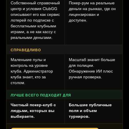
Собственный справочный
Покер-рум на реальные
центр и условия ClubGG
деньги на рынках, где он
описывают его как сервис
лицензирован и
лотерей по подписке с
доступен.
бесплатными клубными
играми, а не как кассу с
реальными деньгами.
СПРАВЕДЛИВО
Маленькие пулы и
Масштаб значит больше
контроль на уровне
для полиции.
клуба. Администратор
Обнаружение ИИ плюс
клуба знает, кто за
ручная проверка.
столом.
ЛУЧШЕ ВСЕГО ПОДХОДИТ ДЛЯ
Частный покер-клуб с
Большие публичные
людьми, которых вы
поля и объем
выбираете.
турниров.