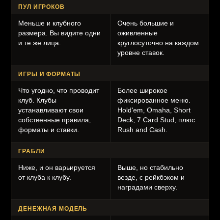
ПУЛ ИГРОКОВ
Меньше и клубного
Очень большие и
размера. Вы видите одни
оживленные
и те же лица.
круглосуточно на каждом
уровне ставок.
ИГРЫ И ФОРМАТЫ
Что угодно, что проводит
Более широкое
клуб. Клубы
фиксированное меню.
устанавливают свои
Hold'em, Omaha, Short
собственные правила,
Deck, 7 Card Stud, плюс
форматы и ставки.
Rush and Cash.
ГРАБЛИ
Ниже, и он варьируется
Выше, но стабильно
от клуба к клубу.
везде, с рейкбэком и
наградами сверху.
ДЕНЕЖНАЯ МОДЕЛЬ