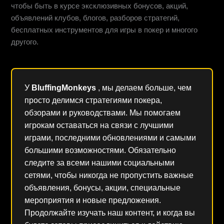
чтобы быть в курсе эксклюзивных бонусов, акций,
объявлений клубов, блогов, разборов стратегий,
бесплатных инструментов для игры в покер и многого
другого.
У
BluffingMonkeys
, мы делаем больше, чем
просто делимся стратегиями покера,
обзорами и руководствами. Мы помогаем
игрокам оставаться на связи с лучшими
играми, последними обновлениями и самыми
большими возможностями. Обязательно
следите за всеми нашими социальными
сетями, чтобы никогда не пропустить важные
объявления, бонусы, акции, специальные
мероприятия и новые предложения.
Продолжайте изучать наш контент, и когда вы