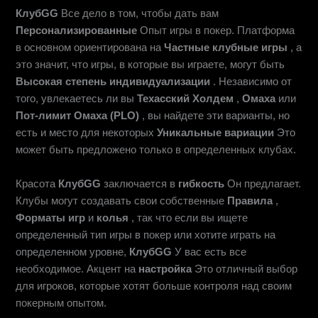
КлубGG
Все дело в том, чтобы дать вам
Персонализированные
Опыт игры в покер. Платформа
в основном ориентирована на
Частные клубные игры
, а
это значит, что игры, в которые вы играете, могут быть
Высокая степень индивидуализации
. Независимо от
того, увлекаетесь ли вы
Техасский Холдем
,
Омаха
или
Пот-лимит Омаха (PLO)
, вы найдете эти варианты, но
есть и место для некоторых
Уникальные вариации
Это
может быть предложено только в определенных клубах.
Красота
КлубGG
заключается в
гибкость
Он предлагает.
Клубы могут создавать свои собственные
Правила
,
Форматы игр
и
колья
, так что если вы ищете
определенный тип игры в покер или хотите играть на
определенном уровне,
КлубGG
У вас есть все
необходимое. Акцент на
настройка
Это отличный выбор
для игроков, которые хотят больше контроля над своим
покерным опытом.