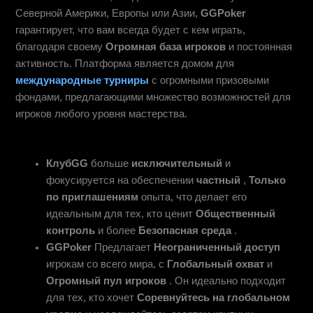
Северной Америки, Европы или Азии,
GGPoker
гарантирует, что вам всегда будет с кем играть,
благодаря своему
Огромная база игроков
и постоянная
активность. Платформа является домом для
международные турниры
с огромными призовыми
фондами, предлагающими множество возможностей для
игроков любого уровня мастерства.
Доступ к платформе: ключевые отличия
КлубGG
больше
исключительный
и
фокусируется на обеспечении
частный
,
Только
по приглашениям
опыта, что делает его
идеальным для тех, кто ценит
Общественный
контроль
и более
Безопасная среда
.
GGPoker
Предлагает
Неограниченный доступ
игрокам со всего мира, с
Глобальный охват
и
Огромный пул игроков
. Он идеально подходит
для тех, кто хочет
Соревнуйтесь на глобальном