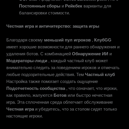
Постоянные сборы
и
Рейкбек
варианты для
балансировки стоимости.
Честная игра и античитерство: защита игры
ClubGG: подход к сплоченному сообществу
Благодаря своему
меньший пул игроков
,
КлубGG
имеет хорошие возможности для раннего обнаружения и
удаления ботов. С комбинацией
Обнаружение ИИ
и
Модераторы-люди
, каждый частный клуб может
внимательно следить за поведением игроков и отмечать
любые подозрительные действия. Тем
Частный клуб
Настройка также помогает создать ощущение
Подотчетность сообщества
, что означает, что игроки,
как правило, жалуются
Ботов
или быстро нечестная
игра. Эта сплоченная среда облегчает обслуживание
Честная игра
и убедитесь, что за столом сидят только
настоящие игроки.