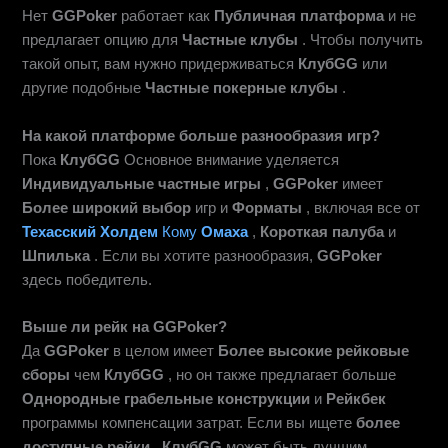
Нет
GGPoker
работает как
Публичная платформа
и не
предлагает опцию для
Частные клубы
. Чтобы получить
такой опыт, вам нужно придерживаться
КлубGG
или
другие подобные
Частные покерные клубы
.
На какой платформе больше разнообразия игр?
Пока
КлубGG
Основное внимание уделяется
Индивидуальные частные игры
,
GGPoker
имеет
Более широкий выбор
игр и
Форматы
, включая все от
Техасский Холдем
Кому
Омаха
,
Короткая палуба
и
Шпилька
. Если вы хотите разнообразия,
GGPoker
здесь победитель.
Выше ли рейк на GGPoker?
Да
GGPoker
в целом имеет
Более высокие рейковые
сборы
чем
КлубGG
, но он также предлагает больше
Однородные грабельные конструкции
и
Рейкбек
программы компенсации затрат. Если вы ищете
более
доступные рейки
,
КлубGG
может быть лучшим