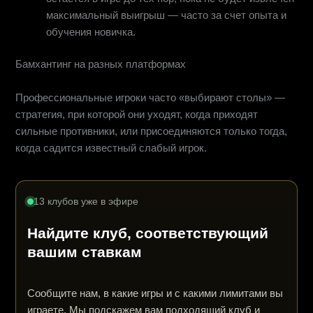
максимальный выигрыш — часто за счет опыта и
обучения новичка.
Бамхантинг на разных платформах
В онлайн-покере
Профессиональные игроки часто «выбирают столы» —
стратегия, при которой они уходят, когда приходят
сильные противники, или присоединяются только тогда,
когда садится известный слабый игрок.
13 клубов уже в эфире
Найдите клуб, соответствующий
вашим ставкам
Сообщите нам, в какие игры и с какими лимитами вы
играете. Мы подскажем вам подходящий клуб и