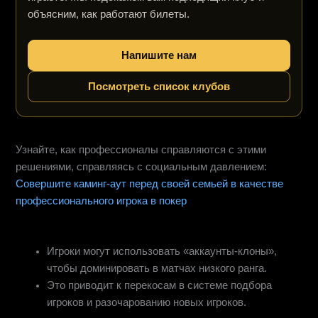
объясним, как работают билеты.
Напишите нам
Посмотреть список клубов
Узнайте, как профессионалы справляются с этими
решениями, справляясь с социальным давлением:
Совершите каминг-аут перед своей семьей в качестве
профессионального игрока в покер
В видеоиграх
Игроки могут использовать «аккаунты-клоны»,
чтобы доминировать в матчах низкого ранга.
Это приводит к перекосам в системе подбора
игроков и разочарованию новых игроков.