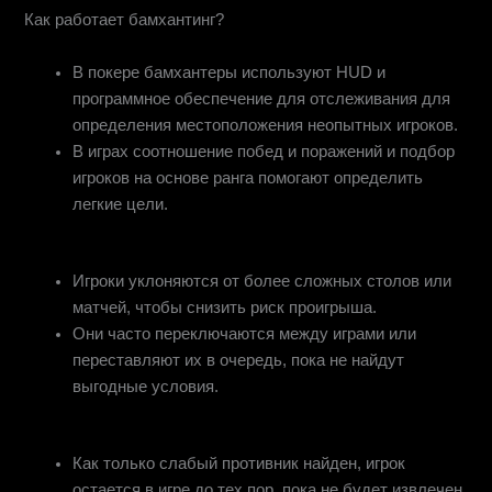
Как работает бамхантинг?
1. Выявление слабых соперников
В покере бамхантеры используют HUD и
программное обеспечение для отслеживания для
определения местоположения неопытных игроков.
В играх соотношение побед и поражений и подбор
игроков на основе ранга помогают определить
легкие цели.
2. Избегайте квалифицированной конкуренции
Игроки уклоняются от более сложных столов или
матчей, чтобы снизить риск проигрыша.
Они часто переключаются между играми или
переставляют их в очередь, пока не найдут
выгодные условия.
3. Повторяющаяся эксплуатация
Как только слабый противник найден, игрок
остается в игре до тех пор, пока не будет извлечен