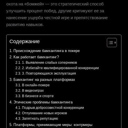
охота на «бомжей» — это стратегический способ
улучшить процент побед, другие критикуют ее за
нанесение ущерба честной игре и препятствование
развитию навыков.
Содержание
Происхождение бамхантинга в покере
Как работает бамхантинг?
1. Выявление слабых соперников
2. Избегайте квалифицированной конкуренции
3. Повторяющаяся эксплуатация
Бамхантинг на разных платформах
В онлайн-покере
В видеоиграх
В бизнесе и спорте
Этические проблемы бамхантинга
Подрыв добросовестной конкуренции
Отпугивание новых игроков
Запятнать репутацию
Платформы, принимающие меры: контрмеры