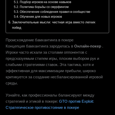
Подбор игроков на основе навыков
Политика борьбы со смурфингом
Обеспечение соблюдения правил в сообществе
Обучение для новых игроков
Заключительные мысли: честная игра вместо легких
побед
Происхождение бамхантинга в покере
Концепция бамхантинга зародилась в
Онлайн-покер
.
Игроки часто искали за столами оппонентов с
предсказуемым стилем игры, плохим выбором рук и
слабыми стратегиями ставок. Эта тактика, хотя и
эффективная для максимизации прибыли, широко
критикуется за создание несбалансированной игровой
среды.
Узнайте, как профессионалы балансируют между
стратегией и этикой в покере:
GTO против Exploit:
Стратегическое противостояние в покере