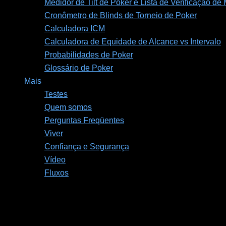
Medidor de Tilt de Poker e Lista de Verificação de
Cronômetro de Blinds de Torneio de Poker
Calculadora ICM
Calculadora de Equidade de Alcance vs Intervalo
Probabilidades de Poker
Glossário de Poker
Mais
Testes
Quem somos
Perguntas Freqüentes
Viver
Confiança e Segurança
Vídeo
Fluxos