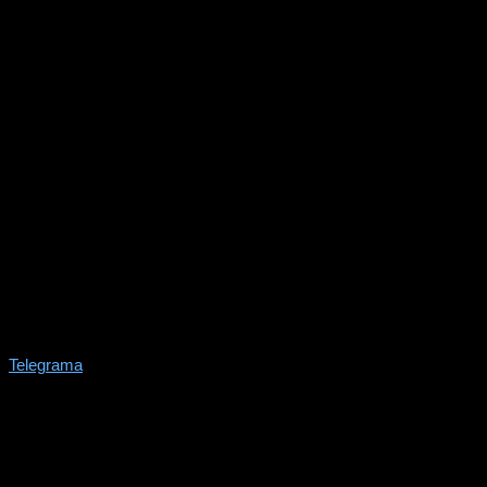
Telegrama