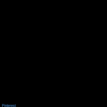
Pinterest