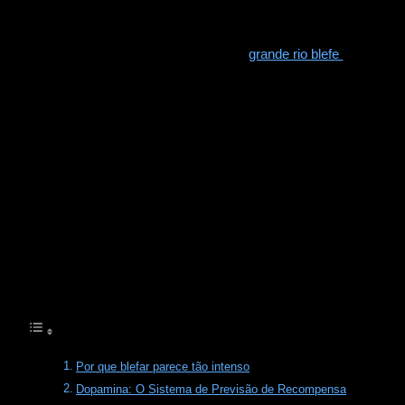
É um evento neurológico.
Quando você aperta o gatilho em um
grande rio blefe
, seu
cérebro não está resolvendo equações calmamente. Ele
está equilibrando medo, antecipação de recompensa,
pressão social e incerteza - tudo ao mesmo tempo.
Entender a neurociência por trás do blefe não apenas faz
você parecer inteligente. Melhora a tomada de decisão sob
pressão.
Veja como o risco funciona no cérebro - e como blefar
melhor por causa disso.
Índice
Por que blefar parece tão intenso
Dopamina: O Sistema de Previsão de Recompensa