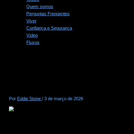
Quem somos
Perguntas Freqüentes
Viver
Confiança e Segurança
Vídeo
Fluxos
Psicologia do Blefe no
Poker: Como a
Neurociência Explica a
Tomada de Risco
Por
Eddie Stone
/
3 de março de 2026
Blefar não é apenas um lance de pôquer.