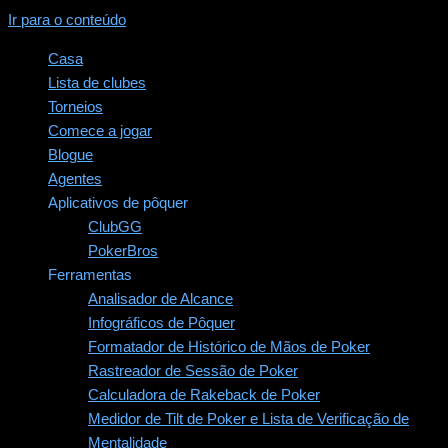
Ir para o conteúdo
Casa
Lista de clubes
Torneios
Comece a jogar
Blogue
Agentes
Aplicativos de pôquer
ClubGG
PokerBros
Ferramentas
Analisador de Alcance
Infográficos de Pôquer
Formatador de Histórico de Mãos de Poker
Rastreador de Sessão de Poker
Calculadora de Rakeback de Poker
Medidor de Tilt de Poker e Lista de Verificação de
Mentalidade