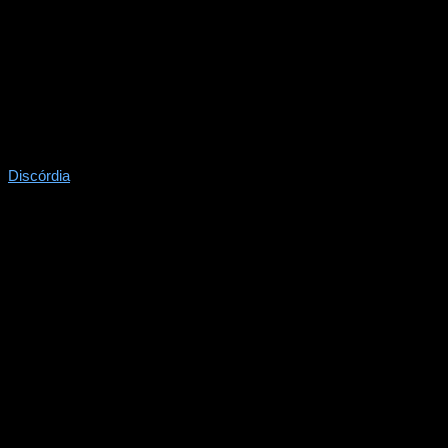
Discórdia