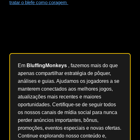
tratar o blefe como coragem
. Torna-se regulação.
Os melhores jogadores não são tomadores de risco
destemidos. São tomadores de decisão disciplinados
operando acima do ruído emocional. E essa é a verdadeira
vantagem psicológica.
Em
BluffingMonkeys
, fazemos mais do que
apenas compartilhar estratégia de pôquer,
análises e guias. Ajudamos os jogadores a se
manterem conectados aos melhores jogos,
atualizações mais recentes e maiores
oportunidades. Certifique-se de seguir todos
os nossos canais de mídia social para nunca
perder anúncios importantes, bônus,
promoções, eventos especiais e novas ofertas.
Continue explorando nosso conteúdo e,