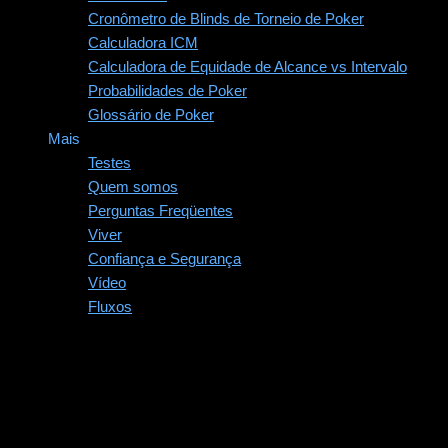
Cronômetro de Blinds de Torneio de Poker
Calculadora ICM
Calculadora de Equidade de Alcance vs Intervalo
Probabilidades de Poker
Glossário de Poker
Mais
Testes
Quem somos
Perguntas Freqüentes
Viver
Confiança e Segurança
Vídeo
Fluxos