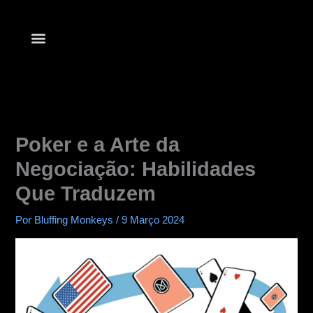
Ir
para
o
conteúdo
Lista de clubes
Comece a jogar
Aplicativos de pôquer
Poker e a Arte da
Negociação: Habilidades
Que Traduzem
Por
Bluffing Monkeys
/
9 Março 2024