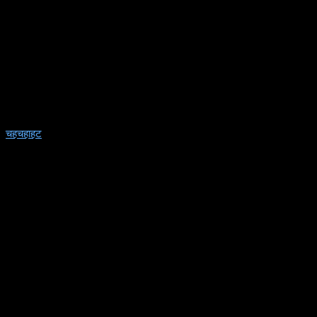
चहचहाहट