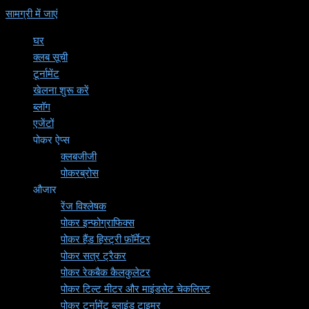
सामग्री में जाएं
घर
क्लब सूची
टूर्नामेंट
खेलना शुरू करें
ब्लॉग
एजेंटों
पोकर ऐप्स
क्लबजीजी
पोकरब्रोस
औजार
रेंज विश्लेषक
पोकर इन्फोग्राफिक्स
पोकर हैंड हिस्ट्री फ़ॉर्मेटर
पोकर सत्र ट्रैकर
पोकर रेकबैक कैलकुलेटर
पोकर टिल्ट मीटर और माइंडसेट चेकलिस्ट
पोकर टूर्नामेंट ब्लाइंड टाइमर