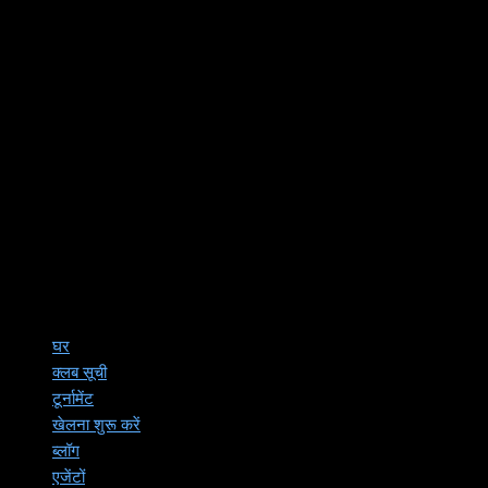
घर
क्लब सूची
टूर्नामेंट
खेलना शुरू करें
ब्लॉग
एजेंटों