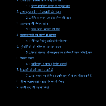
द अंडरडॉग जिसने पोकर में क्रांति ला दी
क्रिस मनीमेकर: अज्ञात से आइकन तक
पुरुष-प्रधान क्षेत्र में बाधाओं को तोड़ना
जेनिफर हरमन: एक ट्रेलब्लेज़र की यात्रा
उत्कृष्टता की निरंतर खोज
फिल आइवे: महानता की पीस
असफलताओं को वापसी में बदलना
डैनियल नेग्रेनु: कार्रवाई में लचीलापन
प्रौद्योगिकी की शक्ति का उपयोग करना
वैनेसा सेल्बस्ट: ऑनलाइन पोकर से लेकर वैश्विक प्रसिद्धि तक
विनम्र नायक
डार्विन मून: द लॉगर हू लिमिट द वर्ल्ड
ये कहानियां क्यों मायने रखती हैं
यहां बताया गया है कि हम उनके अनुभवों से क्या सीख सकते हैं:
जीवन बदलने वाली यात्रा के रूप में पोकर
अपनी खुद की कहानी लिखें
द अंडरडॉग जिसने पोकर में क्रांति ला दी