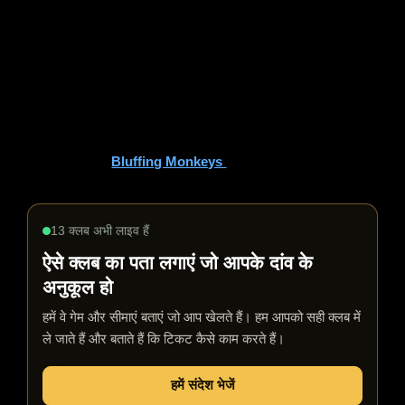
अपनी खुद की कहानी लिखें
पोकर की सुंदरता इसकी समावेशिता में निहित है। कोई भी, उनकी पृष्ठभूमि या
अनुभव की परवाह किए बिना, मेज पर बैठ सकता है और खेल सकता है।
परिवर्तन की संभावना असीमित है, यदि आप काम करने के इच्छुक हैं।
अधिक प्रेरणादायक पोकर यात्राओं, रणनीतियों और खिलाड़ी संसाधनों के
लिए, अन्वेषण करें
Bluffing Monkeys
.
13 क्लब अभी लाइव हैं
ऐसे क्लब का पता लगाएं जो आपके दांव के
अनुकूल हो
हमें वे गेम और सीमाएं बताएं जो आप खेलते हैं। हम आपको सही क्लब में
ले जाते हैं और बताते हैं कि टिकट कैसे काम करते हैं।
हमें संदेश भेजें