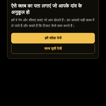
ऐसे क्लब का पता लगाएं जो आपके दांव के
अनुकूल हो
हमें वे गेम और सीमाएं बताएं जो आप खेलते हैं। हम आपको सही क्लब में
ले जाते हैं और बताते हैं कि टिकट कैसे काम करते हैं।
हमें संदेश भेजें
क्लब सूची देखें
The Rise of Live Streaming and Social
Media
The digital age has given poker an additional boost through
platforms like Twitch, YouTube, and Instagram. Poker
enthusiasts and professionals live-stream their games,
offering commentary, tips, and entertainment to millions of