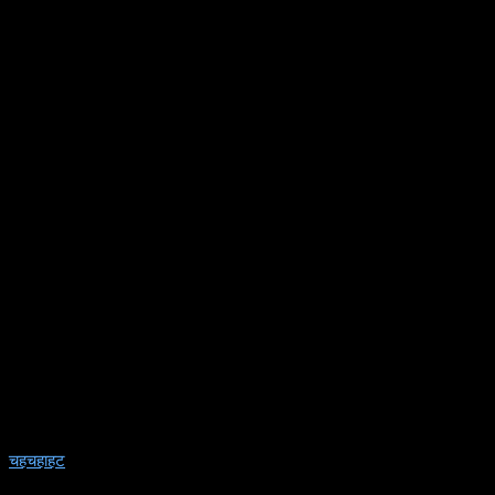
चहचहाहट