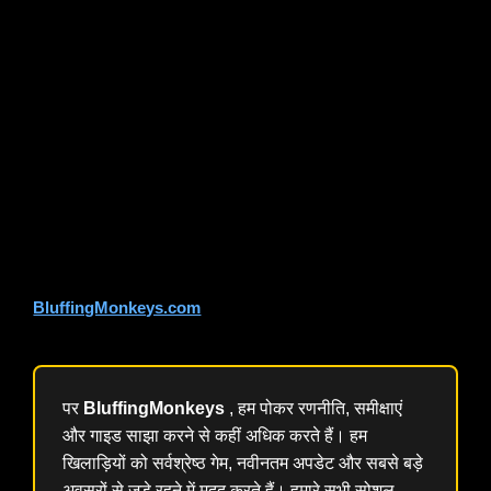
where entertainment options are more abundant than ever.
Whether you’re a casual player looking for a fun way to
connect with friends or a competitive enthusiast seeking
the thrill of high-stakes games, poker offers something for
everyone. As the digital landscape continues to evolve,
poker’s enduring charm and adaptability ensure that it will
remain a beloved social game for generations to come.
Whether you’re looking to improve your skills or simply
connect with fellow enthusiasts,
Bluffing Monkeys
is your
go-to hub for poker strategy, lifestyle, and news. Stay
ahead of the game and explore more at
BluffingMonkeys.com
.
पर
BluffingMonkeys
, हम पोकर रणनीति, समीक्षाएं
और गाइड साझा करने से कहीं अधिक करते हैं। हम
खिलाड़ियों को सर्वश्रेष्ठ गेम, नवीनतम अपडेट और सबसे बड़े
अवसरों से जुड़े रहने में मदद करते हैं। हमारे सभी सोशल