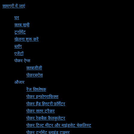
सामग्री में जाएं
घर
क्लब सूची
टूर्नामेंट
खेलना शुरू करें
ब्लॉग
एजेंटों
पोकर ऐप्स
क्लबजीजी
पोकरब्रोस
औजार
रेंज विश्लेषक
पोकर इन्फोग्राफिक्स
पोकर हैंड हिस्ट्री फ़ॉर्मेटर
पोकर सत्र ट्रैकर
पोकर रेकबैक कैलकुलेटर
पोकर टिल्ट मीटर और माइंडसेट चेकलिस्ट
पोकर टूर्नामेंट ब्लाइंड टाइमर