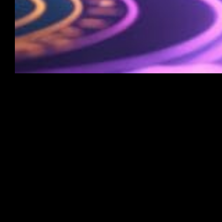
In an era defined by connectivity and rapid technological
advancements, the way we interact and entertain ourselves
has drastically evolved. Among the myriad of activities that
have adapted to this new digital landscape, poker stands
out as the perfect social game for the digital age. With its
unique blend of strategy, skill, and social interaction, poker
has transformed from a classic card game into a global
phenomenon that thrives both online and offline. Here’s why
poker has cemented its place as the ultimate social game
in today’s connected world.