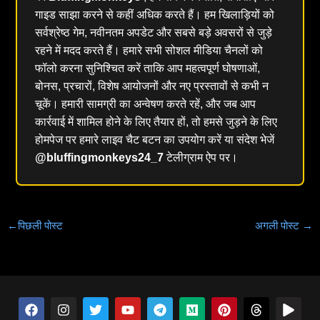
गाइड साझा करने से कहीं अधिक करते हैं। हम खिलाड़ियों को
सर्वश्रेष्ठ गेम, नवीनतम अपडेट और सबसे बड़े अवसरों से जुड़े
रहने में मदद करते हैं। हमारे सभी सोशल मीडिया चैनलों को
फॉलो करना सुनिश्चित करें ताकि आप महत्वपूर्ण घोषणाओं,
बोनस, प्रचारों, विशेष आयोजनों और नए प्रस्तावों से कभी न
चूकें। हमारी सामग्री का अन्वेषण करते रहें, और जब आप
कार्रवाई में शामिल होने के लिए तैयार हों, तो हमसे जुड़ने के लिए
होमपेज पर हमारे लाइव चैट बटन का उपयोग करें या संदेश भेजें
@bluffingmonkeys24_7
टेलीग्राम ऐप पर।
←
पिछली पोस्ट
अगली पोस्ट
→
फे
इं
च
यू
झ
टे
स्पॉ
म
ब्लू
पिं
धा
खे
स
स्टा
ह
ट्यू
ग
ली
टि
ध्य
स्का
ट
गे
ल