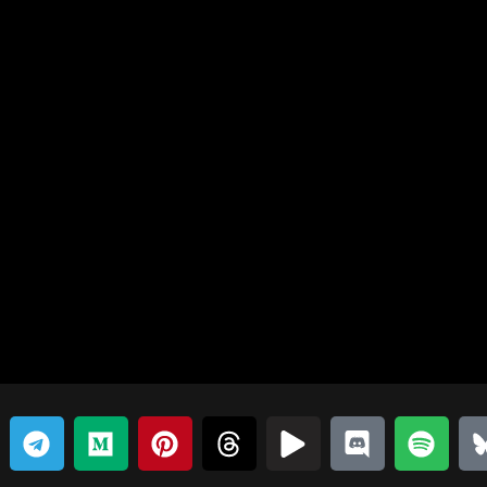
टे
म
पिं
धा
खे
झ
स्पॉ
ू
ली
ध्य
ट
गे
ल
ग
टि
ग्रा
म
रे
ड़ा
फा