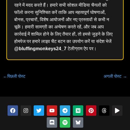
रहने में मदद करते हैं। हमारे सभी सोशल मीडिया चैनलों को
फॉलो करना सुनिश्चित करें ताकि आप महत्वपूर्ण घोषणाओं,
बोनस, प्रचारों, विशेष आयोजनों और नए प्रस्तावों से कभी न
चूकें। हमारी सामग्री का अन्वेषण करते रहें, और जब आप
कार्रवाई में शामिल होने के लिए तैयार हों, तो हमसे जुड़ने के लिए
होमपेज पर हमारे लाइव चैट बटन का उपयोग करें या संदेश भेजें
@bluffingmonkeys24_7
टेलीग्राम ऐप पर।
←
पिछली पोस्ट
अगली पोस्ट
→
फे
इं
च
यू
झ
टे
स्पॉ
म
ब्लू
पिं
धा
खे
स
स्टा
ह
ट्यू
ग
ली
टि
ध्य
स्का
ट
गे
ल
बु
ग्रा
च
ब
ड़ा
ग्रा
फा
म
ई
रे
क
म
हा
म
ई
-
स्ट
ह
आ