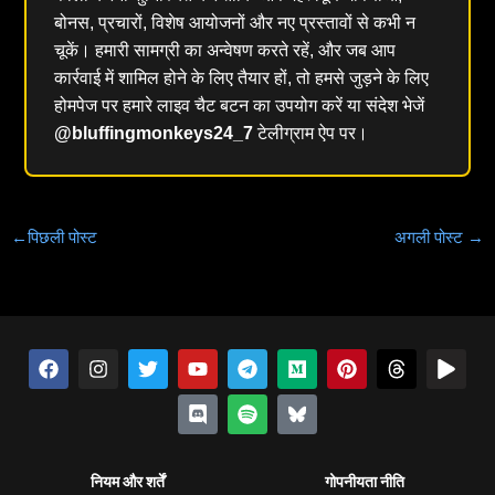
बोनस, प्रचारों, विशेष आयोजनों और नए प्रस्तावों से कभी न
चूकें। हमारी सामग्री का अन्वेषण करते रहें, और जब आप
कार्रवाई में शामिल होने के लिए तैयार हों, तो हमसे जुड़ने के लिए
होमपेज पर हमारे लाइव चैट बटन का उपयोग करें या संदेश भेजें
@bluffingmonkeys24_7
टेलीग्राम ऐप पर।
←
पिछली पोस्ट
अगली पोस्ट
→
फे
इं
च
यू
झ
टे
स्पॉ
म
ब्लू
पिं
धा
खे
स
स्टा
ह
ट्यू
ग
ली
टि
ध्य
स्का
ट
गे
ल
बु
ग्रा
च
ब
ड़ा
ग्रा
फा
म
ई
रे
क
म
हा
म
ई
-
स्ट
ह
आ
ट
इ
क
नियम और शर्तें
गोपनीयता नीति