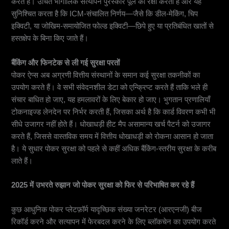
करते हैं। उचित भौगोलिक सत्यापन पुरस्कार पूल की रक्षा करता है और यह
सुनिश्चित करता है कि ICM-संचालित निर्णय—जैसे कि डील-मेकिंग, चिप
इक्विटी, या जोखिम-समायोजित फोल्ड इक्विटी—छिपे हुए या प्रतिबंधित खातों से
हस्तक्षेप के बिना किए जाते हैं।
बैंकिंग और फिनटेक से ली गई सुरक्षा परतों
पोकर ऐप्स अब अग्रणी वित्तीय संस्थानों के समान कई सुरक्षा तकनीकों का
उपयोग करते हैं। वे सभी संवेदनशील डेटा को एन्क्रिप्ट करते हैं ताकि भले ही
संचार बाधित हो जाए, यह हमलावरों के लिए बेकार हो जाए। भुगतान प्रणालियाँ
टोकनाइज्ड लेनदेन पर निर्भर करती हैं, जिसका अर्थ है कि कार्ड विवरण कभी भी
सीधे उजागर नहीं होते हैं। धोखाधड़ी हीट मैप असामान्य खर्च पैटर्न को उजागर
करते हैं, जिससे वास्तविक समय में वित्तीय धोखाधड़ी को रोकना आसान हो जाता
है। ये सुधार पोकर सुरक्षा को पहले से कहीं अधिक बैंकिंग-स्तरीय सुरक्षा के करीब
लाते हैं।
2025 में उभरते रुझान जो पोकर सुरक्षा को फिर से परिभाषित कर रहे हैं
फेयर-प्ले सत्यापन के लिए Web3 पारदर्शिता
कुछ आधुनिक पोकर प्लेटफ़ॉर्म यादृच्छिक संख्या जनरेटर (आरएनजी) बीज
रिकॉर्ड करने और सत्यापन में फेरबदल करने के लिए ब्लॉकचेन का उपयोग करते