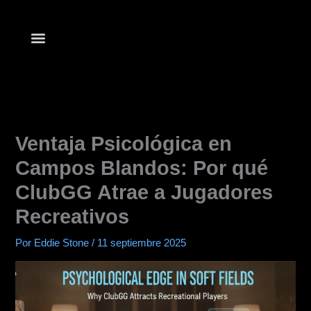
Ir
al
contenido
Lista de clubes
Empezar a Jugar
Aplicaciones de Póker
Ventaja Psicológica en
Campos Blandos: Por qué
ClubGG Atrae a Jugadores
Recreativos
Por
Eddie Stone
/
11 septiembre 2025