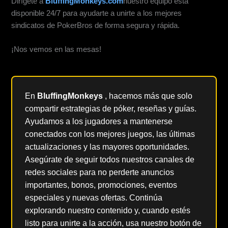
Dirígete a
BluffingMonkeys.com
nuestro equipo está
disponible 24/7 para ayudarte a unirte a los mejores
sindicatos de PokerBros de forma segura y rápida.
¡Nos vemos en las mesas!
En
BluffingMonkeys
, hacemos más que solo
compartir estrategias de póker, reseñas y guías.
Ayudamos a los jugadores a mantenerse
conectados con los mejores juegos, las últimas
actualizaciones y las mayores oportunidades.
Asegúrate de seguir todos nuestros canales de
redes sociales para no perderte anuncios
importantes, bonos, promociones, eventos
especiales y nuevas ofertas. Continúa
explorando nuestro contenido y, cuando estés
listo para unirte a la acción, usa nuestro botón de