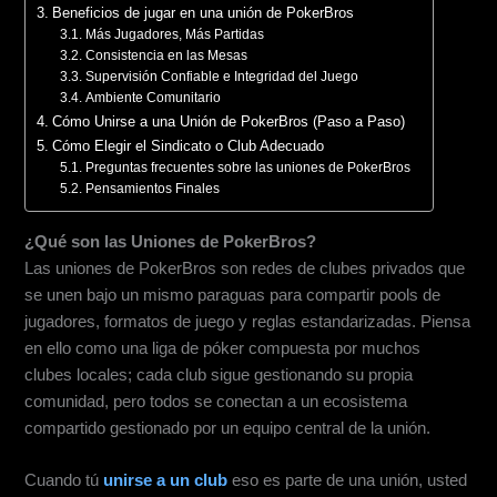
Beneficios de jugar en una unión de PokerBros
Más Jugadores, Más Partidas
Consistencia en las Mesas
Supervisión Confiable e Integridad del Juego
Ambiente Comunitario
Cómo Unirse a una Unión de PokerBros (Paso a Paso)
Cómo Elegir el Sindicato o Club Adecuado
Preguntas frecuentes sobre las uniones de PokerBros
Pensamientos Finales
¿Qué son las Uniones de PokerBros?
Las uniones de PokerBros son redes de clubes privados que
se unen bajo un mismo paraguas para compartir pools de
jugadores, formatos de juego y reglas estandarizadas. Piensa
en ello como una liga de póker compuesta por muchos
clubes locales; cada club sigue gestionando su propia
comunidad, pero todos se conectan a un ecosistema
compartido gestionado por un equipo central de la unión.
Cuando tú
unirse a un club
eso es parte de una unión, usted