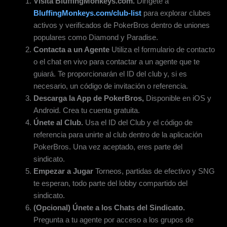
Visita BluffingMonkeys.com.
Dirígete a
BluffingMonkeys.com/club-list
para explorar clubes
activos y verificados de PokerBros dentro de uniones
populares como Diamond y Paradise.
Contacta a un Agente
Utiliza el formulario de contacto
o el chat en vivo para contactar a un agente que te
guiará. Te proporcionarán el ID del club y, si es
necesario, un código de invitación o referencia.
Descarga la App de PokerBros,
Disponible en iOS y
Android. Crea tu cuenta gratuita.
Únete al Club.
Usa el ID del Club y el código de
referencia para unirte al club dentro de la aplicación
PokerBros. Una vez aceptado, eres parte del
sindicato.
Empezar a Jugar
Torneos, partidas de efectivo y SNG
te esperan, todo parte del lobby compartido del
sindicato.
(Opcional) Únete a los Chats del Sindicato.
Pregunta a tu agente por acceso a los grupos de