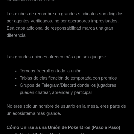
Los clubes de renombre en grandes sindicatos son dirigidos
por agentes verificados, no por operadores improvisados.
Esa capa adicional de responsabilidad marca una gran
diferencia.
Ambiente Comunitario
Las grandes uniones ofrecen más que solo juegos:
Torneos freeroll en toda la unión
Tablas de clasificación de temporada con premios
Grupos de Telegram/Discord donde los jugadores
pueden chatear, aprender y participar
No eres solo un nombre de usuario en la mesa, eres parte de
un ecosistema más grande.
Cómo Unirse a una Unión de PokerBros (Paso a Paso)