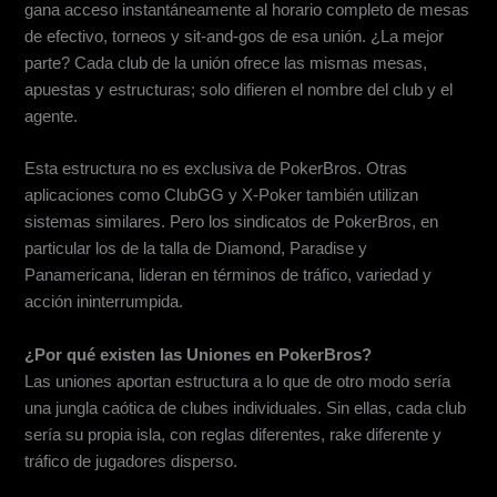
gana acceso instantáneamente al horario completo de mesas
de efectivo, torneos y sit-and-gos de esa unión. ¿La mejor
parte? Cada club de la unión ofrece las mismas mesas,
apuestas y estructuras; solo difieren el nombre del club y el
agente.
Esta estructura no es exclusiva de PokerBros. Otras
aplicaciones como ClubGG y X-Poker también utilizan
sistemas similares. Pero los sindicatos de PokerBros, en
particular los de la talla de Diamond, Paradise y
Panamericana, lideran en términos de tráfico, variedad y
acción ininterrumpida.
¿Por qué existen las Uniones en PokerBros?
Las uniones aportan estructura a lo que de otro modo sería
una jungla caótica de clubes individuales. Sin ellas, cada club
sería su propia isla, con reglas diferentes, rake diferente y
tráfico de jugadores disperso.