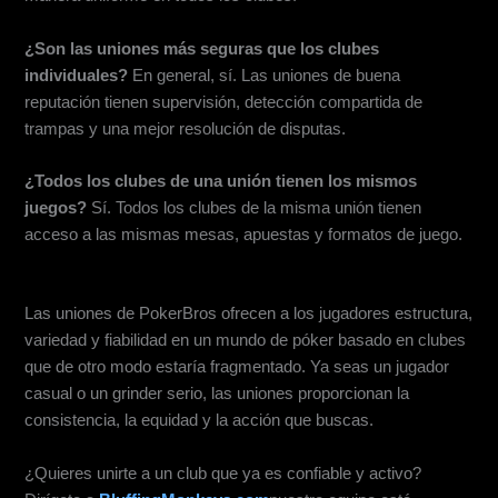
¿Son las uniones más seguras que los clubes
individuales?
En general, sí. Las uniones de buena
reputación tienen supervisión, detección compartida de
trampas y una mejor resolución de disputas.
¿Todos los clubes de una unión tienen los mismos
juegos?
Sí. Todos los clubes de la misma unión tienen
acceso a las mismas mesas, apuestas y formatos de juego.
Pensamientos Finales
Las uniones de PokerBros ofrecen a los jugadores estructura,
variedad y fiabilidad en un mundo de póker basado en clubes
que de otro modo estaría fragmentado. Ya seas un jugador
casual o un grinder serio, las uniones proporcionan la
consistencia, la equidad y la acción que buscas.
¿Quieres unirte a un club que ya es confiable y activo?