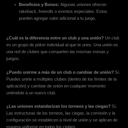
Beneficios y Bonos:
Algunas uniones ofrecen
rakeback, freerolls o eventos especiales. Estos
pueden agregar valor adicional a tu juego.
Preguntas frecuentes sobre las uniones de PokerBros
¿Cuál es la diferencia entre un club y una unión?
Un club
es un grupo de póker individual al que te unes. Una unión es
una red de clubes que comparten las mismas mesas y
juegos.
¿Puedo unirme a más de un club o cambiar de unión?
Sí.
Puedes unirte a múltiples clubes (dentro de los límites de la
aplicación) y cambiar de unión en cualquier momento
uniéndote a un nuevo club.
¿Las uniones estandarizan los torneos y las ciegas?
Sí.
Las estructuras de los torneos, las ciegas, la comisión y la
configuración se establecen a nivel de unión y se aplican de
manera uniforme en todos los clubes.