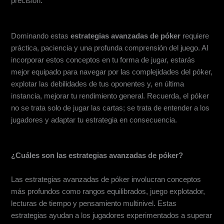
precisión.
Conclusión
Dominando estas
estrategias avanzadas de póker
requiere
práctica, paciencia y una profunda comprensión del juego. Al
incorporar estos conceptos en tu forma de jugar, estarás
mejor equipado para navegar por las complejidades del póker,
explotar las debilidades de tus oponentes y, en última
instancia, mejorar tu rendimiento general. Recuerda, el póker
no se trata solo de jugar las cartas; se trata de entender a los
jugadores y adaptar tu estrategia en consecuencia.
Preguntas Frecuentes
¿Cuáles son las estrategias avanzadas de póker?
Las estrategias avanzadas de póker involucran conceptos
más profundos como rangos equilibrados, juego explotador,
lecturas de tiempo y pensamiento multinivel. Estas
estrategias ayudan a los jugadores experimentados a superar