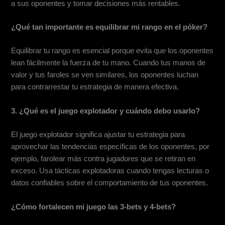
a sus oponentes y tomar decisiones más rentables.
¿Qué tan importante es equilibrar mi rango en el póker?
Equilibrar tu rango es esencial porque evita que los oponentes
lean fácilmente la fuerza de tu mano. Cuando tus manos de
valor y tus faroles se ven similares, los oponentes luchan
para contrarrestar tu estrategia de manera efectiva.
3. ¿Qué es el juego explotador y cuándo debo usarlo?
El juego explotador significa ajustar tu estrategia para
aprovechar las tendencias específicas de los oponentes, por
ejemplo, farolear más contra jugadores que se retiran en
exceso. Usa tácticas explotadoras cuando tengas lecturas o
datos confiables sobre el comportamiento de tus oponentes.
¿Cómo fortalecen mi juego las 3-bets y 4-bets?