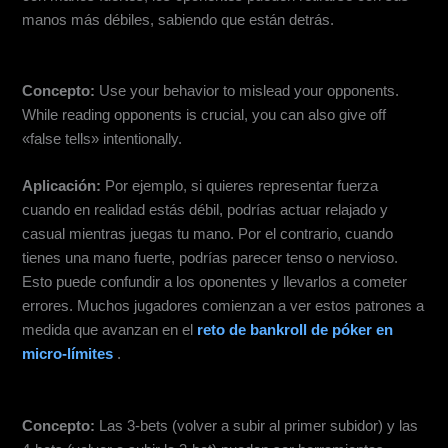
manos más débiles, sabiendo que están detrás.
Señales Inversas
Concepto:
Use your behavior to mislead your opponents.
While reading opponents is crucial, you can also give off
«false tells» intentionally.
Aplicación:
Por ejemplo, si quieres representar fuerza
cuando en realidad estás débil, podrías actuar relajado y
casual mientras juegas tu mano. Por el contrario, cuando
tienes una mano fuerte, podrías parecer tenso o nervioso.
Esto puede confundir a los oponentes y llevarlos a cometer
errores. Muchos jugadores comienzan a ver estos patrones a
medida que avanzan en el
reto de bankroll de póker en
micro-límites
.
Estrategias de Apuestas y 4-Bets
Concepto:
Las 3-bets (volver a subir al primer subidor) y las