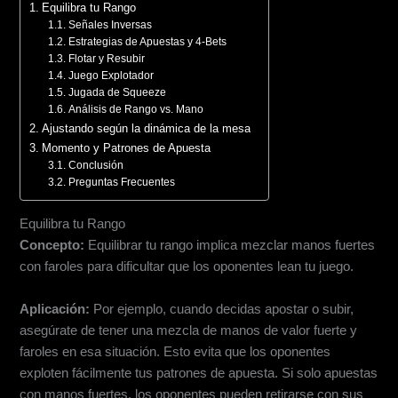
Equilibra tu Rango
Señales Inversas
Estrategias de Apuestas y 4-Bets
Flotar y Resubir
Juego Explotador
Jugada de Squeeze
Análisis de Rango vs. Mano
Ajustando según la dinámica de la mesa
Momento y Patrones de Apuesta
Conclusión
Preguntas Frecuentes
Equilibra tu Rango
Concepto:
Equilibrar tu rango implica mezclar manos fuertes
con faroles para dificultar que los oponentes lean tu juego.
Aplicación:
Por ejemplo, cuando decidas apostar o subir,
asegúrate de tener una mezcla de manos de valor fuerte y
faroles en esa situación. Esto evita que los oponentes
exploten fácilmente tus patrones de apuesta. Si solo apuestas
con manos fuertes, los oponentes pueden retirarse con sus