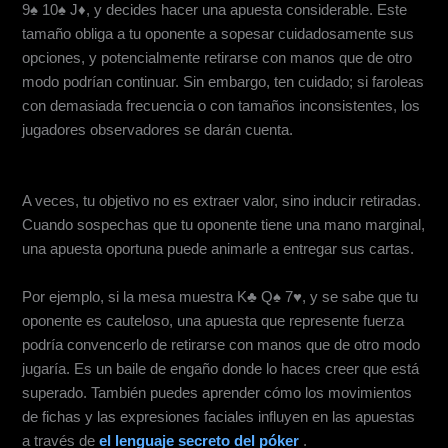
9♠️ 10♠️ J♦️, y decides hacer una apuesta considerable. Este
tamaño obliga a tu oponente a sopesar cuidadosamente sus
opciones, y potencialmente retirarse con manos que de otro
modo podrían continuar. Sin embargo, ten cuidado; si faroleas
con demasiada frecuencia o con tamaños inconsistentes, los
jugadores observadores se darán cuenta.
El Arte de Inducir Retiros
A veces, tu objetivo no es extraer valor, sino inducir retiradas.
Cuando sospechas que tu oponente tiene una mano marginal,
una apuesta oportuna puede animarle a entregar sus cartas.
Por ejemplo, si la mesa muestra K♣️ Q♠️ 7♥️, y se sabe que tu
oponente es cauteloso, una apuesta que represente fuerza
podría convencerlo de retirarse con manos que de otro modo
jugaría. Es un baile de engaño donde lo haces creer que está
superado. También puedes aprender cómo los movimientos
de fichas y las expresiones faciales influyen en las apuestas
a través de
el lenguaje secreto del póker
.