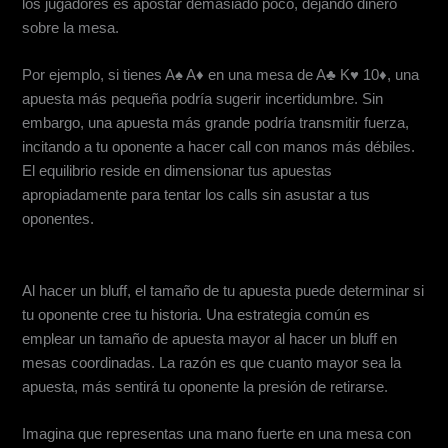
los jugadores es apostar demasiado poco, dejando dinero
sobre la mesa.
Por ejemplo, si tienes A♠️ A♦️ en una mesa de A♣️ K♥️ 10♦️, una
apuesta más pequeña podría sugerir incertidumbre. Sin
embargo, una apuesta más grande podría transmitir fuerza,
incitando a tu oponente a hacer call con manos más débiles.
El equilibrio reside en dimensionar tus apuestas
apropiadamente para tentar los calls sin asustar a tus
oponentes.
Farolear con Propósito
Al hacer un bluff, el tamaño de tu apuesta puede determinar si
tu oponente cree tu historia. Una estrategia común es
emplear un tamaño de apuesta mayor al hacer un bluff en
mesas coordinadas. La razón es que cuanto mayor sea la
apuesta, más sentirá tu oponente la presión de retirarse.
Imagina que representas una mano fuerte en una mesa con