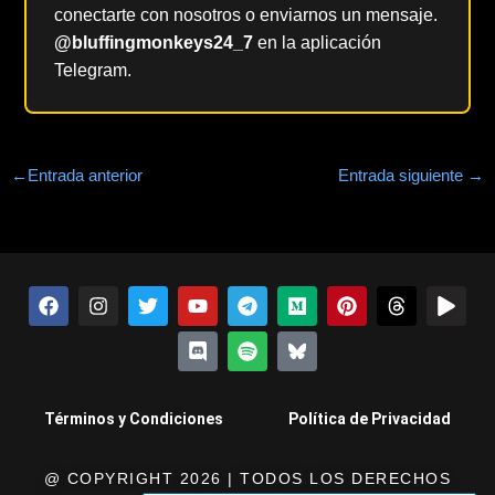
conectarte con nosotros o enviarnos un mensaje.
@bluffingmonkeys24_7
en la aplicación
Telegram.
←
Entrada anterior
Entrada siguiente
→
F
I
T
Y
D
T
S
M
B
P
H
J
a
n
w
o
i
e
p
e
l
i
i
u
c
s
i
u
s
l
o
d
u
n
l
g
e
t
t
t
c
e
t
i
e
t
o
a
b
a
t
u
o
g
i
u
s
e
s
r
o
g
e
b
r
r
f
m
k
r
o
r
r
e
d
a
y
y
e
Términos y Condiciones
Política de Privacidad
k
a
m
-
s
m
i
t
c
@ COPYRIGHT 2026 | TODOS LOS DERECHOS
o