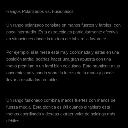
Rangos Polarizados vs. Fusionados
Apuestas Polarizadas
Un rango polarizado consiste en manos fuertes y faroles, con
poco intermedio. Esta estrategia es particularmente efectiva
en situaciones donde la textura del tablero la favorece.
Por ejemplo, si la mesa está muy coordinada y estás en una
posición tardía, podrías hacer una gran apuesta con una
mano premium o un farol bien calculado. Esto mantiene a tus
oponentes adivinando sobre la fuerza de tu mano y puede
llevar a resultados rentables.
Rangos Fusionados
Un rango fusionado combina manos fuertes con manos de
fuerza media. Esta técnica es útil cuando el tablero está
menos coordinado y deseas extraer valor de holdings más
débiles.