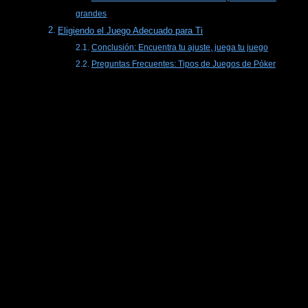
grandes
Eligiendo el Juego Adecuado para Ti
Conclusión: Encuentra tu ajuste, juega tu juego
Preguntas Frecuentes: Tipos de Juegos de Póker
Tipos de juegos de póker
Texas Hold’em: La variante más popular, también conocida como El Rey
del Póker
El Texas Hold'em es la variante de póker más jugada a
nivel mundial, tanto en partidas de dinero como en torneos.
En este juego, a cada jugador se le reparten dos cartas
privadas (cartas ocultas) y cinco cartas comunitarias se
colocan boca arriba sobre la mesa. Los jugadores deben
formar la mejor mano de cinco cartas utilizando cualquier
combinación de sus cartas ocultas y las cartas
comunitarias.
El atractivo del Texas Hold’em radica en su combinación