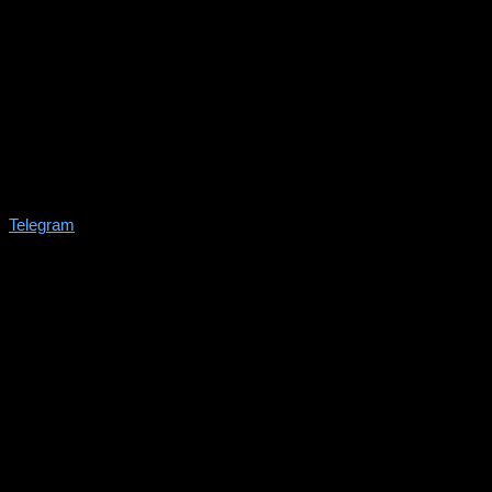
Telegram