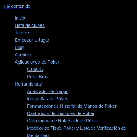
Ir al contenido
Inicio
Lista de clubes
Torneos
Empezar a Jugar
Blog
Agentes
Aplicaciones de Póker
ClubGG
PokerBros
Herramientas
Analizador de Rango
Infografías de Póker
Formateador de Historial de Manos de Póker
Rastreador de Sesiones de Póker
Calculadora de Rakeback de Póker
Medidor de Tilt de Póker y Lista de Verificación de
Mentalidad