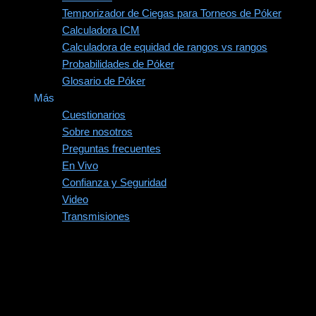
Temporizador de Ciegas para Torneos de Póker
Calculadora ICM
Calculadora de equidad de rangos vs rangos
Probabilidades de Póker
Glosario de Póker
Más
Cuestionarios
Sobre nosotros
Preguntas frecuentes
En Vivo
Confianza y Seguridad
Video
Transmisiones