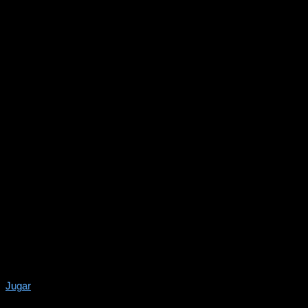
Jugar