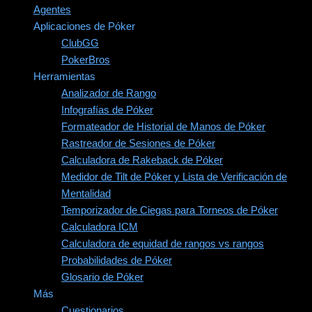
Agentes
Aplicaciones de Póker
ClubGG
PokerBros
Herramientas
Analizador de Rango
Infografías de Póker
Formateador de Historial de Manos de Póker
Rastreador de Sesiones de Póker
Calculadora de Rakeback de Póker
Medidor de Tilt de Póker y Lista de Verificación de
Mentalidad
Temporizador de Ciegas para Torneos de Póker
Calculadora ICM
Calculadora de equidad de rangos vs rangos
Probabilidades de Póker
Glosario de Póker
Más
Cuestionarios