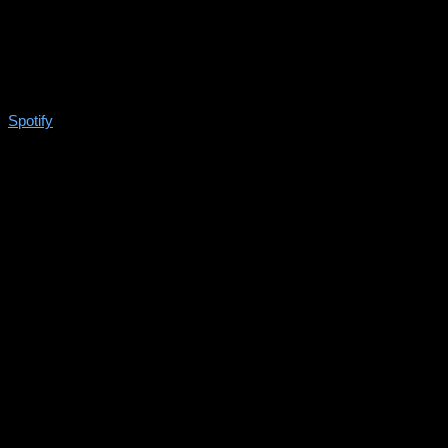
Spotify