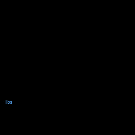
Hilos