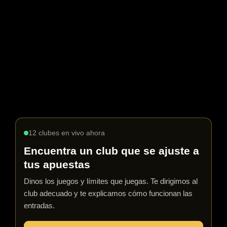
profunda sin faroles.
Short Deck Hold’em: Acción intensa y manos más grandes
Short Deck Hold’em, también conocido como 6+ Hold’em,
es una versión más rápida de Texas Hold’em con un giro
significativo: se juega con una baraja de cartas más
pequeña. Se eliminan todas las cartas del 2 al 5, dejando
solo 36 cartas en juego.
12 clubes en vivo ahora
Encuentra un club que se ajuste a
tus apuestas
Dinos los juegos y límites que juegas. Te dirigimos al
club adecuado y te explicamos cómo funcionan las
entradas.