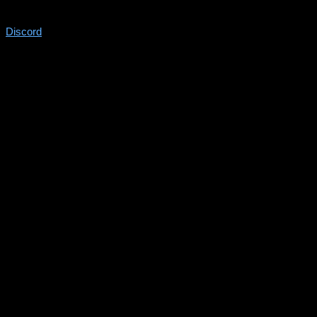
Discord