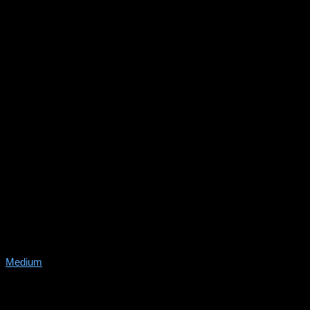
Medium