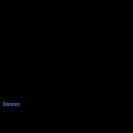
Telegram