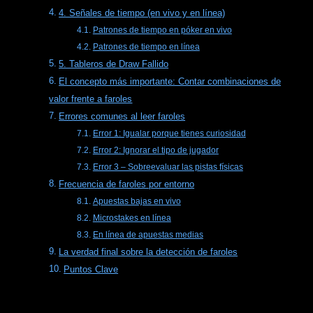
4. Señales de tiempo (en vivo y en línea)
Patrones de tiempo en póker en vivo
Patrones de tiempo en línea
5. Tableros de Draw Fallido
El concepto más importante: Contar combinaciones de
valor frente a faroles
Errores comunes al leer faroles
Error 1: Igualar porque tienes curiosidad
Error 2: Ignorar el tipo de jugador
Error 3 – Sobreevaluar las pistas físicas
Frecuencia de faroles por entorno
Apuestas bajas en vivo
Microstakes en línea
En línea de apuestas medias
La verdad final sobre la detección de faroles
Puntos Clave
1. La historia no cuadra